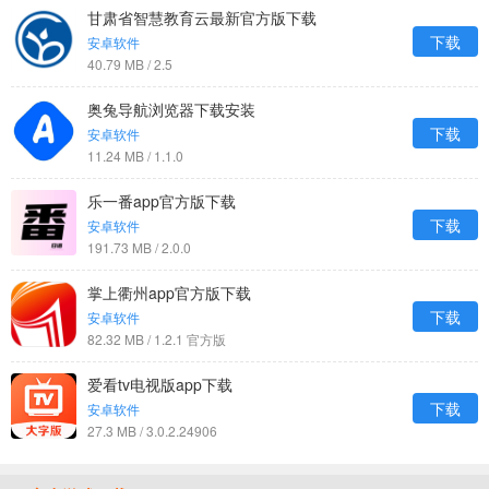
甘肃省智慧教育云最新官方版下载
下载
安卓软件
40.79 MB / 2.5
奥兔导航浏览器下载安装
下载
安卓软件
11.24 MB / 1.1.0
乐一番app官方版下载
下载
安卓软件
191.73 MB / 2.0.0
掌上衢州app官方版下载
下载
安卓软件
82.32 MB / 1.2.1 官方版
爱看tv电视版app下载
下载
安卓软件
27.3 MB / 3.0.2.24906