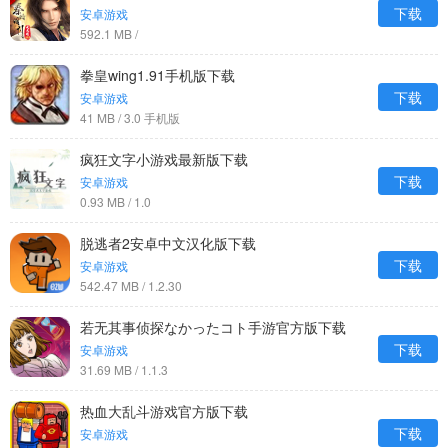
下载
安卓游戏
592.1 MB /
拳皇wing1.91手机版下载
下载
安卓游戏
41 MB / 3.0 手机版
疯狂文字小游戏最新版下载
下载
安卓游戏
0.93 MB / 1.0
脱逃者2安卓中文汉化版下载
下载
安卓游戏
542.47 MB / 1.2.30
若无其事侦探なかったコト手游官方版下载
下载
安卓游戏
31.69 MB / 1.1.3
热血大乱斗游戏官方版下载
下载
安卓游戏