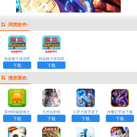
同类软件:
热血格斗传说双
热血格斗传说双
虎版下载
虎版下载
下载
下载
猜您喜欢:
苏州同城游戏大
九州仙剑传
斗罗大陆手游下
伏魔记手游下载
厅APP
载
下载
下载
下载
下载