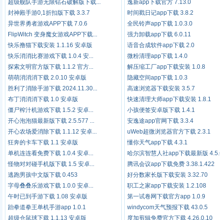
超级舰队手游无限钻石破解版下载...
逸新app下载官方 7.13.0
封神殿手游0,1折扣版下载 3.3.7
时间戳日记app下载 3.8.2
异世界勇者游戏APP下载 7.0.6
全民铃声app下载 1.0.3.0
FlipWitch 变身魔女游戏APP下载...
强力卸载app下载 6.0.11
快乐撸猫下载安装 1.1.16 安卓版
语音合成软件app下载 2.0
快乐消消比赛游戏下载 1.0.4 安...
微粉清理app下载 1.4.0
探索文明官方版下载 1.1.2 官方...
解压缩工厂app下载安装 1.0.8
萌萌消消消下载 2.0.10 安卓版
隐藏空间app下载 1.0.3
胜利了消除手游下载 2024.11.30...
高速浏览器下载安装 3.5.7
布丁消消消下载 1.0 安卓版
快速清理大师app下载安装 1.8.1
僵尸榨汁机游戏下载 1.5.2 安卓...
小孩便签安卓版下载 1.4.1
开心泡泡猫最新版下载 2.5.577 ...
安逸途app官网下载 3.3.4
开心农场爱消除下载 1.1.12 安卓...
uWeb超微浏览器官方下载 2.3.1
狂奔的卡车下载 1.1 安卓版
懂你天气app下载 4.3.1
单机连连看免费下载 1.0.4 安卓...
哈尔滨智慧人社app下载最新版 4.5.
怪物对对碰手机版下载 1.5 安卓...
腾讯会议app下载免费 3.38.1.422
逃跑男孩中文版下载 0.453
好分数家长版下载安装 3.32.70
字母叠叠乐游戏下载 1.0.0 安卓...
职工之家app下载安装 1.2.108
午时已到手游下载 1.08 安卓版
第一试卷网下载官方app 1.0.9
跆拳道拳王单机手游app 1.0.1
windycom天气预报下载 43.0.5
超级仓鼠球下载 1.1.13 安卓版
度加剪辑免费官方下载 4.26.0.10