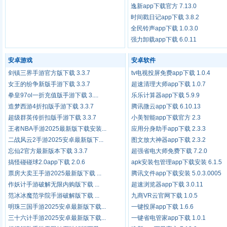
逸新app下载官方 7.13.0
时间戳日记app下载 3.8.2
全民铃声app下载 1.0.3.0
强力卸载app下载 6.0.11
安卓游戏
安卓软件
剑镇三界手游官方版下载 3.3.7
tv电视投屏免费app下载 1.0.4
女王的纷争新版手游下载 3.3.7
超速清理大师app下载 1.0.7
拳皇97ol一折充值版手游下载 3....
乐乐计算器app下载 5.9.9
造梦西游4折扣版手游下载 3.3.7
腾讯微云app下载 6.10.13
超级群英传折扣版手游下载 3.3.7
小美智能app下载官方 2.3
王者NBA手游2025最新版下载安装...
应用分身助手app下载 2.3.3
二战风云2手游2025安卓最新版下...
图文放大神器app下载 2.3.2
忘仙2官方最新版本下载 3.3.7
超强省电大师免费下载 7.2.0
搞怪碰碰球2.0app下载 2.0.6
apk安装包管理app下载安装 6.1.5
票房大卖王手游2025最新版下载 ...
腾讯文件app下载安装 5.0.3.0005
作妖计手游破解无限内购版下载 ...
超速浏览器app下载 3.0.11
范冰冰魔范学院手游破解版下载 ...
九商VR云官网下载 1.0.5
明珠三国手游2025安卓最新版下载...
一键投屏app下载 1.6.6
三十六计手游2025安卓最新版下载...
一键省电管家app下载 1.0.1