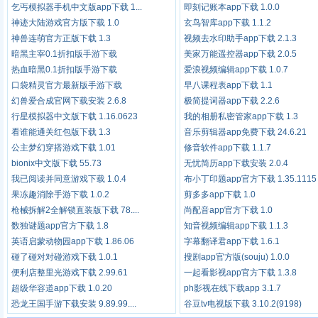
乞丐模拟器手机中文版app下载 1...
即刻记账本app下载 1.0.0
神迹大陆游戏官方版下载 1.0
玄鸟智库app下载 1.1.2
神兽连萌官方正版下载 1.3
视频去水印助手app下载 2.1.3
暗黑主宰0.1折扣版手游下载
美家万能遥控器app下载 2.0.5
热血暗黑0.1折扣版手游下载
爱浪视频编辑app下载 1.0.7
口袋精灵官方最新版手游下载
早八课程表app下载 1.1
幻兽爱合成官网下载安装 2.6.8
极简提词器app下载 2.2.6
行星模拟器中文版下载 1.16.0623
我的相册私密管家app下载 1.3
看谁能通关红包版下载 1.3
音乐剪辑器app免费下载 24.6.21
公主梦幻穿搭游戏下载 1.01
修音软件app下载 1.1.7
bionix中文版下载 55.73
无忧简历app下载安装 2.0.4
我已阅读并同意游戏下载 1.0.4
布小丁印题app官方下载 1.35.1115
果冻趣消除手游下载 1.0.2
剪多多app下载 1.0
枪械拆解2全解锁直装版下载 78....
尚配音app官方下载 1.0
数独谜题app官方下载 1.8
知音视频编辑app下载 1.1.3
英语启蒙动物园app下载 1.86.06
字幕翻译君app下载 1.6.1
碰了碰对对碰游戏下载 1.0.1
搜剧app官方版(souju) 1.0.0
便利店整里光游戏下载 2.99.61
一起看影视app官方下载 1.3.8
超级华容道app下载 1.0.20
ph影视在线下载app 3.1.7
恐龙王国手游下载安装 9.89.99....
谷豆tv电视版下载 3.10.2(9198)