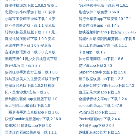
群侠挂机游戏下载 1.0.8.3 安卓...
Next快传手机版下载官网 1.6.1
恋爱中的小狗手游下载 1.0 安卓...
堆糖软件下载免费 8.66.0
小猪宝宝爱画画游戏下载 1.4 安...
智行火车票app下载安装 10.17.1
这不是冒险游戏下载 1.1 安卓版
指尖连点器app下载 1.4.8
转椅模拟器最新版下载 1.1.1 最...
捷映视频制作app下载安装 2.32.412
沉浸式解压游戏下载 1.0.0 安卓...
智能AI自动抠图视频剪辑app下载 5.3
画线连连连下载 1.0.8 安卓版
清风工具箱app官网下载 1.1.1
音乐家物语游戏下载 3.0 安卓版
卡音app下载 1.2
黑暗荒野0.1折少女养成游戏下载...
神奇应用商店app下载 1.8.6
妖姬OL官网下载 3.3.7
易字幕app下载 2.7.3
侠剑狂歌手游官方正版下载 1.0.0
SuperImage中文版下载 2.5.8
我与孤独美人的生活安卓版手游下...
量子数据恢复app下载 1.2.3
恐鬼症联机版下载 1.0.2 联机版
迅捷语音转文字助手app下载 1.7.3
托卡美发沙龙4安装下载 2.6
血压记录大师app下载 1.9
伊甸园的骄傲app最新版下载 1.0...
全能录音转文字app下载 1.2.4
鱼儿别跑app最新版下载 1.0
soloop即录app下载 1.47.9
一圈勇者手游安卓版app下载 1.06
VS编辑器app下载 1.11
妖怪Rumble最新版app下载 2.16.0
Pocket画画app下载 2.4.4
星季2025最新版app下载 1.0
小T同学app下载 2.0.2
立体连连看app最新版下载 1.1.1
趣味配音app官方下载 1.5