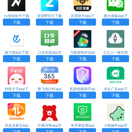
nv剪辑软件下载
资源帮官方下载
共营助手app下
微分身版app下
安装
载
载
下载
下载
下载
下载
磁力猫app下载
口令知道app官
万能省电伴侣ap
云注入一键去除
方下载
p下载
下载
下载
下载
下载
下载
特殊文字app下
数飞倒计时app
私密相册助手ap
绿去广告app下
载
下载
p下载安装
载
下载
下载
下载
下载
优选流量宝app
红树河熊app官
奇异果投屏app
小熊频率app官
下载
方下载安装
下载
方下载
下载
下载
下载
下载