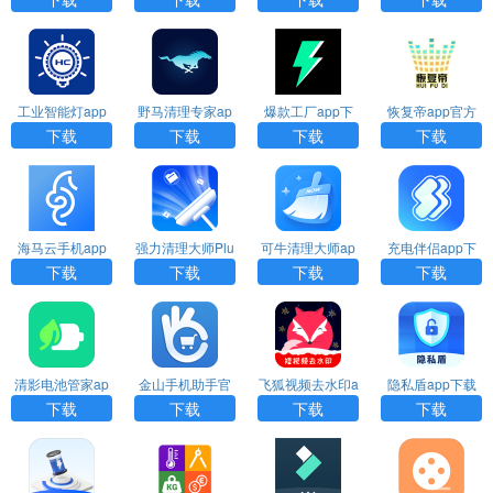
工业智能灯app
野马清理专家ap
爆款工厂app下
恢复帝app官方
下载
p下载
载
下载安装
下载
下载
下载
下载
海马云手机app
强力清理大师Plu
可牛清理大师ap
充电伴侣app下
下载
s下载
p下载
载
下载
下载
下载
下载
清影电池管家ap
金山手机助手官
飞狐视频去水印a
隐私盾app下载
p下载
方下载
pp下载
安装
下载
下载
下载
下载