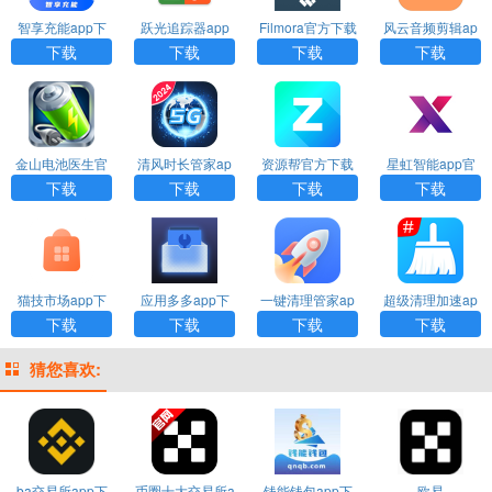
智享充能app下
跃光追踪器app
Filmora官方下载
风云音频剪辑ap
载
下载
p下载
下载
下载
下载
下载
金山电池医生官
清风时长管家ap
资源帮官方下载
星虹智能app官
方下载安装
p下载
网下载
下载
下载
下载
下载
猫技市场app下
应用多多app下
一键清理管家ap
超级清理加速ap
载
载安装
p下载安装
p下载
下载
下载
下载
下载
猜您喜欢:
ba交易所app下
币圈十大交易所a
钱能钱包app下
欧易