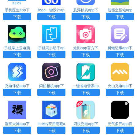
手机医生app下
logo一键设计ap
悬浮秒表app下
智能空压站app
载
p下载
载安装
下载
下载
下载
下载
下载
手机掌上云电脑
手机同步助手ap
炫影app官方下
树懒记事app下
下载
p官方正版下载
载
载安装
下载
下载
下载
下载
充电伴侣app下
闪拍相机app下
一键省电管家ap
火山充电app下
载
载
p下载安装
载
下载
下载
下载
下载
漫画大神app下
lockey应用隐藏a
闪快充电app下
元气多开app官
载
pp下载
载
方下载
下载
下载
下载
下载