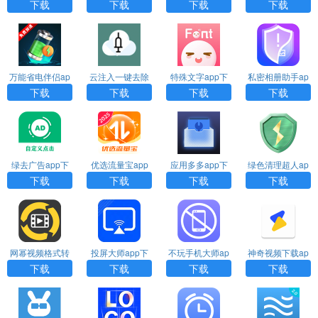
下载
载
下载
下载
下载
下载
万能省电伴侣ap
云注入一键去除
特殊文字app下
私密相册助手ap
p下载
下载
载
p下载安装
下载
下载
下载
下载
绿去广告app下
优选流量宝app
应用多多app下
绿色清理超人ap
载
下载
载安装
p下载
下载
下载
下载
下载
网幂视频格式转
投屏大师app下
不玩手机大师ap
神奇视频下载ap
换器app下载
载
p下载
p下载
下载
下载
下载
下载