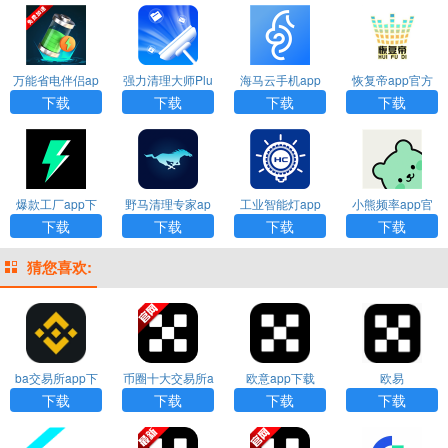
万能省电伴侣ap
强力清理大师Plu
海马云手机app
恢复帝app官方
p下载
s下载
下载
下载安装
下载
下载
下载
下载
爆款工厂app下
野马清理专家ap
工业智能灯app
小熊频率app官
载
p下载
下载
方下载
下载
下载
下载
下载
猜您喜欢:
ba交易所app下
币圈十大交易所a
欧意app下载
欧易
载
pp下载
下载
下载
下载
下载