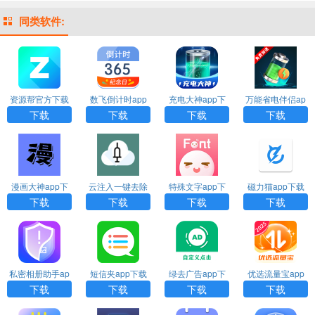
同类软件:
资源帮官方下载
数飞倒计时app
充电大神app下
万能省电伴侣ap
下载
载
p下载
下载
下载
下载
下载
漫画大神app下
云注入一键去除
特殊文字app下
磁力猫app下载
载
下载
载
下载
下载
下载
下载
私密相册助手ap
短信夹app下载
绿去广告app下
优选流量宝app
p下载安装
安装
载
下载
下载
下载
下载
下载