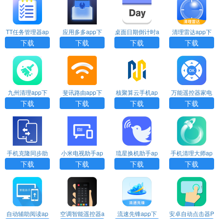
TT任务管理器ap
应用多多app下
桌面日期倒计时a
清理雷达app下
p下载
载安装
pp下载安装
载
下载
下载
下载
下载
九州清理app下
斐讯路由app下
核聚算云手机ap
万能遥控器家电
载
载
p下载
大师app下载
下载
下载
下载
下载
手机克隆同步助
小米电视助手ap
琉星换机助手ap
手机清理大师ap
手app下载
p官方下载安装
p下载
p官方下载
下载
下载
下载
下载
自动辅助阅读ap
空调智能遥控器a
流速先锋app下
安卓自动点击器P