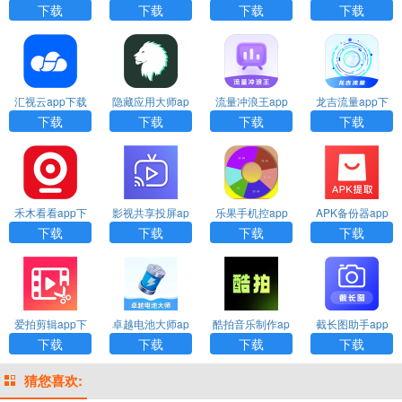
p下载
pp下载
载
ro下载
下载
下载
下载
下载
汇视云app下载
隐藏应用大师ap
流量冲浪王app
龙吉流量app下
p下载
下载
载
下载
下载
下载
下载
禾木看看app下
影视共享投屏ap
乐果手机控app
APK备份器app
载
p下载
下载
下载安装
下载
下载
下载
下载
爱拍剪辑app下
卓越电池大师ap
酷拍音乐制作ap
截长图助手app
载
p下载
p下载
下载安装
下载
下载
下载
下载
猜您喜欢: