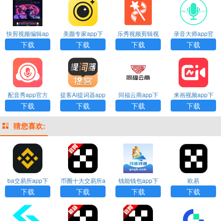
快剪视频编辑ap
美颜专家app下
乐秀视频剪辑视
录音大师app官
p下载
载
频编辑下载
方下载
下载
下载
下载
下载
配音秀app官方
提客AI提词器app
同福云商app下
来画视频app下
版下载
下载安装
载
载
下载
下载
下载
下载
猜您喜欢:
ba交易所app下
币圈十大交易所a
钱能钱包app下
欧易
载
pp下载
载安装
下载
下载
下载
下载