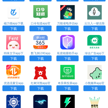
磁力猫app下载
口令知道app官
万能省电伴侣ap
云注入一键去除
方下载
p下载
下载
下载
下载
下载
下载
特殊文字app下
数飞倒计时app
私密相册助手ap
绿去广告app下
载
下载
p下载安装
载
下载
下载
下载
下载
优选流量宝app
红树河熊app官
奇异果投屏app
小熊频率app官
下载
方下载安装
下载
方下载
下载
下载
下载
下载