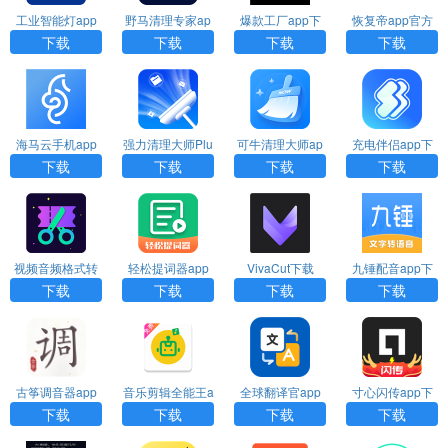
工业智能灯app
野马清理专家ap
爆款工厂app下
恢复帝app官方
下载
p下载
载
下载安装
下载
下载
下载
下载
海马云手机app
强力清理大师Plu
可牛清理大师ap
充电伴侣app下
下载
s下载
p下载
载
下载
下载
下载
下载
视频音频格式转
轻松提词器app
VivaCut下载
九锤配音app下
换器下载
下载
载
下载
下载
下载
下载
古筝调音器app
音乐剪辑全能王a
全球翻译官app
寸心闪传app下
官方下载
pp下载
下载
载安装
下载
下载
下载
下载