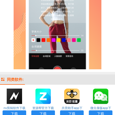
同类软件:
nv剪辑软件下载
资源帮官方下载
共营助手app下
微分身版app下
安装
载
载
下载
下载
下载
下载