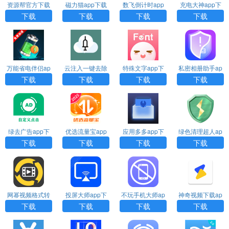
资源帮官方下载
磁力猫app下载
数飞倒计时app
充电大神app下
下载
载
下载
下载
下载
下载
万能省电伴侣ap
云注入一键去除
特殊文字app下
私密相册助手ap
p下载
下载
载
p下载安装
下载
下载
下载
下载
绿去广告app下
优选流量宝app
应用多多app下
绿色清理超人ap
载
下载
载安装
p下载
下载
下载
下载
下载
网幂视频格式转
投屏大师app下
不玩手机大师ap
神奇视频下载ap
换器app下载
载
p下载
p下载
下载
下载
下载
下载