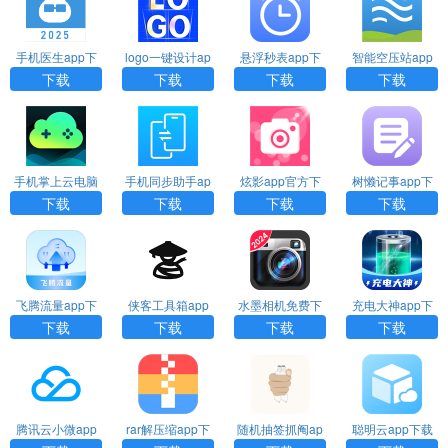
手机医生app下
logo一键设计ap
悬浮秒表app下
智能空压站app
载
p下载
载安装
下载
下载
下载
下载
下载
手机掌上云电脑
手机同步助手ap
炫影app官方下
树懒记事app下
下载
p官方正版下载
载
载安装
下载
下载
下载
下载
飞腾流量app下
侠客工具箱app
水墨相机免费下
充电大神app下
载
下载
载
载
下载
下载
下载
下载
腾讯云小微app
rar解压缩app下
随机抽签抓阄ap
聪明云app下载