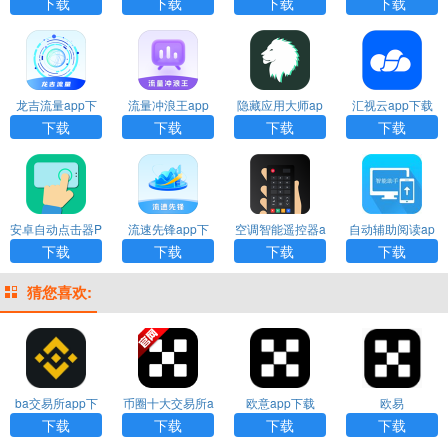
下载
载安装
p下载安装
安装
下载
下载
下载
下载
龙吉流量app下
流量冲浪王app
隐藏应用大师ap
汇视云app下载
载
下载
p下载
下载
下载
下载
下载
安卓自动点击器P
流速先锋app下
空调智能遥控器a
自动辅助阅读ap
ro下载
载
pp下载
p下载
下载
下载
下载
下载
猜您喜欢:
ba交易所app下
币圈十大交易所a
欧意app下载
欧易
载
pp下载
下载
下载
下载
下载