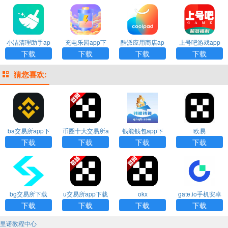
小洁清理助手ap
充电乐园app下
酷派应用商店ap
上号吧游戏app
p下载
载
p下载
下载
下载
下载
下载
下载
猜您喜欢:
ba交易所app下
币圈十大交易所a
钱能钱包app下
欧易
载
pp下载
载安装
下载
下载
下载
下载
bg交易所下载
u交易所app下载
okx
gate.io手机安卓
版下载
下载
下载
下载
下载
里诺教程中心