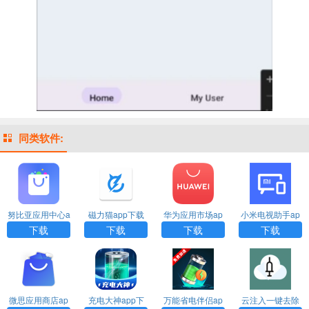
同类软件:
努比亚应用中心a
磁力猫app下载
华为应用市场ap
小米电视助手ap
pp下载
p官方正版下载安
p官方下载安装
下载
下载
下载
下载
装
微思应用商店ap
充电大神app下
万能省电伴侣ap
云注入一键去除