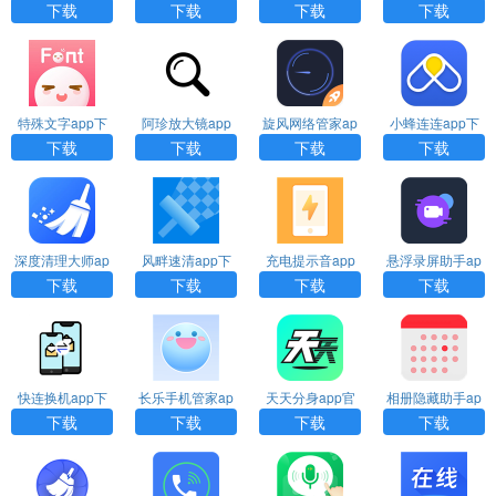
p下载
载
p下载
下载
下载
下载
下载
下载
特殊文字app下
阿珍放大镜app
旋风网络管家ap
小蜂连连app下
载
下载
p下载
载
下载
下载
下载
下载
深度清理大师ap
风畔速清app下
充电提示音app
悬浮录屏助手ap
p下载
载
官方下载
p下载
下载
下载
下载
下载
快连换机app下
长乐手机管家ap
天天分身app官
相册隐藏助手ap
载
p下载
方下载
p下载
下载
下载
下载
下载