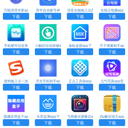
万能清理专家ap
异年自动拨号神
语音全能输入法Z
在线云电脑app
p下载
器app下载
D下载
官方下载
下载
下载
下载
下载
手机硬件信息查
小触控自动按键a
迪粉桌面app下
尺子测量助手ap
看器app下载
pp下载
载官网
p下载
下载
下载
下载
下载
搜狗输入法一加
浮光手机助手ap
正点工具箱app
元气写真app官
版app下载
p下载
官方下载
方下载
下载
下载
下载
下载
隐藏应用盒子ap
水库监测app下
飞萌极光测量仪a
Zip解压缩王app
p下载
载
pp下载安装
下载安装
下载
下载
下载
下载