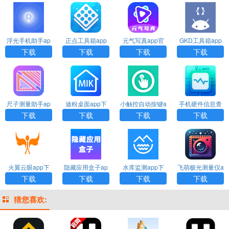
浮光手机助手ap
正点工具箱app
元气写真app官
GKD工具箱app
p下载
官方下载
方下载
下载安装
下载
下载
下载
下载
尺子测量助手ap
迪粉桌面app下
小触控自动按键a
手机硬件信息查
p下载
载官网
pp下载
看器app下载
下载
下载
下载
下载
火翼云眼app下
隐藏应用盒子ap
水库监测app下
飞萌极光测量仪a
载
p下载
载
pp下载安装
下载
下载
下载
下载
猜您喜欢: