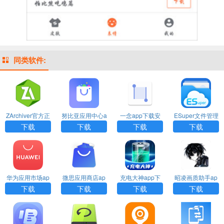
同类软件:
ZArchiver官方正
努比亚应用中心a
一念app下载安
ESuper文件管理
版下载
pp下载
装
器app下载安装
下载
下载
下载
下载
华为应用市场ap
微思应用商店ap
充电大神app下
昭凌画质助手ap
p官方正版下载安
p下载
载
p下载
下载
下载
下载
下载
装