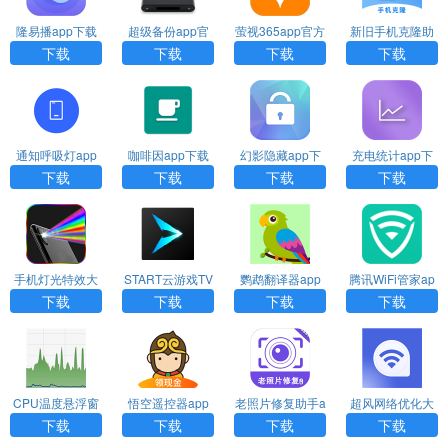
隆易播app下载
超级备份app官
萤视365app官方
新旧手机克隆助
安装
方下载
下载
手app下载
下载
下载
下载
下载
通知呼吸灯app
咖啡因app下载
幻影隐藏app下
充电统计app下
下载安装
载
载
下载
下载
下载
下载
手机灯光特效大
START云游戏TV
鹦鹉翻译器app
腾讯WiFi管家ap
师app下载安装
版下载安装
下载
p下载
下载
下载
下载
下载
CPU温度悬浮窗
悟空遥控器app
老照片修复助手a
超风网络优化大
app下载
下载
pp下载
师下载
下载
下载
下载
下载