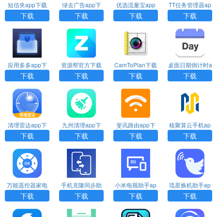
短信夹app下载
绿去广告app下
优选流量宝app
TT任务管理器ap
安装
载
下载
p下载
下载
下载
下载
下载
应用多多app下
资源帮官方下载
CamToPlan下载
桌面日期倒计时a
载安装
pp下载安装
下载
下载
下载
下载
清理雷达app下
九州清理app下
斐讯路由app下
核聚算云手机ap
载
载
载
p下载
下载
下载
下载
下载
万能遥控器家电
手机克隆同步助
小米电视助手ap
琉星换机助手ap
大师app下载
手app下载
p官方下载安装
p下载
下载
下载
下载
下载