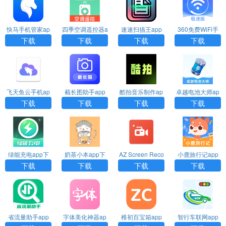
快马手机管家ap
四季空调遥控器a
速速扫描王app
360免费WiFi手
p下载
pp下载安装
下载
机版下载安装
下载
下载
下载
下载
飞天鱼云手机ap
截长图助手app
酷拍音乐制作ap
卓越电池大师ap
p下载
下载安装
p下载
p下载
下载
下载
下载
下载
绿能充电app下
奶茶小本app下
AZ Screen Reco
小鹿旅行记app
载
载
rder官方下载
下载
下载
下载
下载
下载
省流量助手app
字体美化神器ap
稚初百宝箱app
智行车联网app