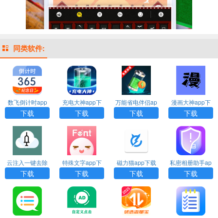
同类软件:
数飞倒计时app
充电大神app下
万能省电伴侣ap
漫画大神app下
下载
载
p下载
载
下载
下载
下载
下载
云注入一键去除
特殊文字app下
磁力猫app下载
私密相册助手ap
下载
载
p下载安装
下载
下载
下载
下载