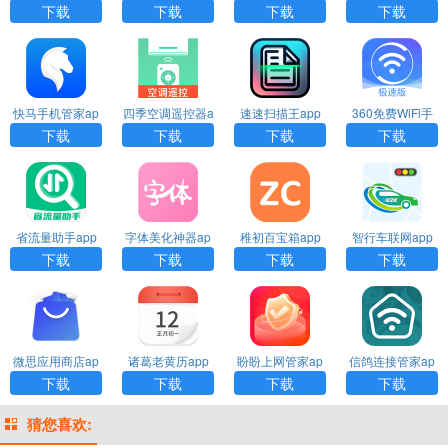
rder官方下载
载
载
官方下载
下载
下载
下载
下载
快马手机管家ap
四季空调遥控器a
速速扫描王app
360免费WiFi手
p下载
pp下载安装
下载
机版下载安装
下载
下载
下载
下载
省流量助手app
字体美化神器ap
稚初百宝箱app
智行车联网app
下载
p下载
下载安装
下载
下载
下载
下载
下载
微思应用商店ap
诸葛老黄历app
盼盼上网管家ap
信鸽连接管家ap
p下载
下载
p下载
p下载
下载
下载
下载
下载
猜您喜欢: