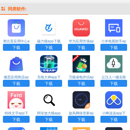
同类软件:
努比亚应用中心a
磁力猫app下载
华为应用市场ap
小米电视助手ap
pp下载
p官方正版下载安
p官方下载安装
下载
下载
下载
下载
装
微思应用商店ap
充电大神app下
万能省电伴侣ap
云注入一键去除
p下载
载
p下载
下载
下载
下载
下载
下载
特殊文字app下
阿珍放大镜app
旋风网络管家ap
小蜂连连app下
载
下载
p下载
载
下载
下载
下载
下载