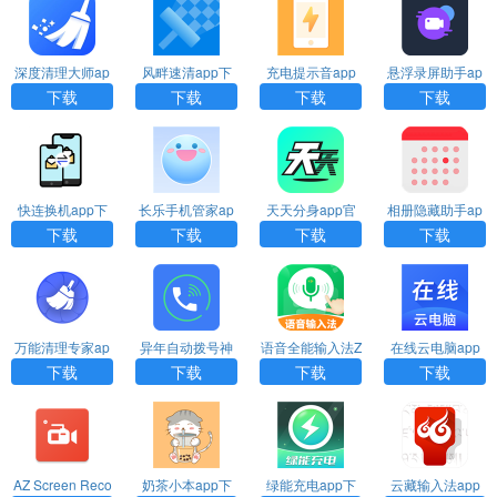
深度清理大师ap
风畔速清app下
充电提示音app
悬浮录屏助手ap
p下载
载
官方下载
p下载
下载
下载
下载
下载
快连换机app下
长乐手机管家ap
天天分身app官
相册隐藏助手ap
载
p下载
方下载
p下载
下载
下载
下载
下载
万能清理专家ap
异年自动拨号神
语音全能输入法Z
在线云电脑app
p下载
器app下载
D下载
官方下载
下载
下载
下载
下载
AZ Screen Reco
奶茶小本app下
绿能充电app下
云藏输入法app