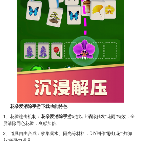
花朵爱消除手游下载功能特色
1、花瓣连击机制：
花朵爱消除手游
5连以上消除触发“花雨”特效，全
屏清除同色花瓣，爽感加倍。
2、道具自由合成：收集露水、阳光等材料，DIY制作“彩虹花”“炸弹
花”等强力道具。