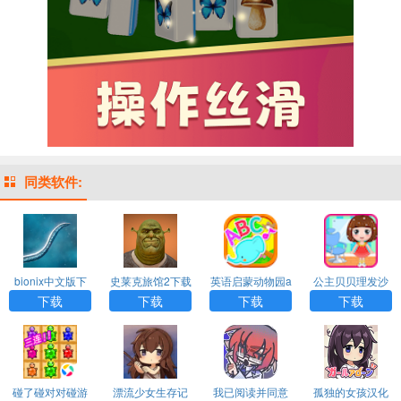
同类软件:
bionix中文版下
史莱克旅馆2下载
英语启蒙动物园a
公主贝贝理发沙
载
安装
pp下载
龙游戏下载
下载
下载
下载
下载
碰了碰对对碰游
漂流少女生存记
我已阅读并同意
孤独的女孩汉化