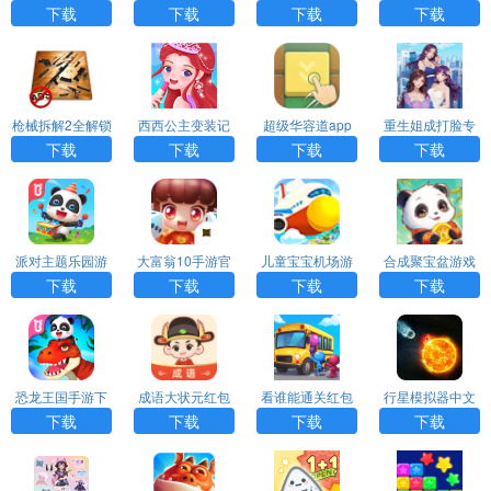
戏下载
游戏下载
游戏下载
版下载
下载
下载
下载
下载
枪械拆解2全解锁
西西公主变装记
超级华容道app
重生姐成打脸专
直装版下载
无广告手游下载
下载
业户游戏下载
下载
下载
下载
下载
派对主题乐园游
大富翁10手游官
儿童宝宝机场游
合成聚宝盆游戏
戏下载安装
网下载
戏下载
下载
下载
下载
下载
下载
恐龙王国手游下
成语大状元红包
看谁能通关红包
行星模拟器中文
载安装
版手游下载
版下载
版下载
下载
下载
下载
下载