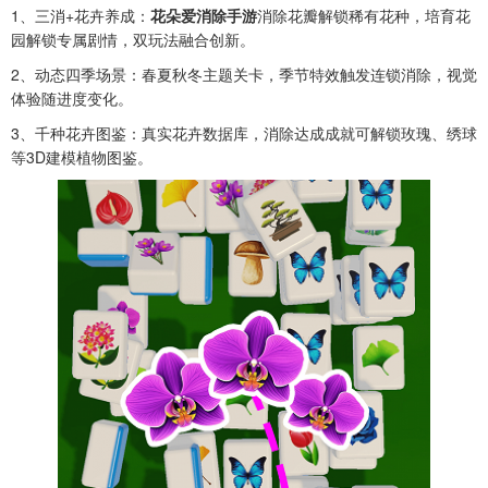
1、三消+花卉养成：
花朵爱消除手游
消除花瓣解锁稀有花种，培育花
园解锁专属剧情，双玩法融合创新。
2、动态四季场景：春夏秋冬主题关卡，季节特效触发连锁消除，视觉
体验随进度变化。
3、千种花卉图鉴：真实花卉数据库，消除达成成就可解锁玫瑰、绣球
等3D建模植物图鉴。