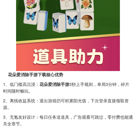
花朵爱消除手游下载核心优势
1、低门槛高沉浸：
花朵爱消除手游
3秒上手规则，单局3分钟，碎片
时间随时畅玩。
2、离线收益系统：退出游戏仍可积累阳光值，下次登录直接领取资
源。
3、无氪友好设计：每日任务送道具，广告观看可跳过，零付费也能通
关全章节。