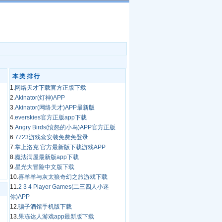
本类排行
1.
网络天才下载官方正版下载
2.
Akinator(灯神)APP
3.
Akinator(网络天才)APP最新版
4.
everskies官方正版app下载
5.
Angry Birds(愤怒的小鸟)APP官方正版
6.
7723游戏盒安装免费免登录
7.
掌上洛克 官方最新版下载游戏APP
8.
魔法满屋最新版app下载
9.
星光大冒险中文版下载
10.
喜羊羊与灰太狼奇幻之旅游戏下载
11.
2 3 4 Player Games(二三四人小迷
你)APP
12.
骗子酒馆手机版下载
13.
果冻达人游戏app最新版下载