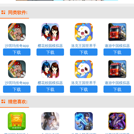
同类软件:
沙琪玛传奇app
樱花校园模拟器
洛克王国世界手
遨游中国模拟器
官方下载
正版无广告中文
游下载
正版下载
下载
下载
下载
下载
版下载
沙琪玛传奇app
樱花校园模拟器
洛克王国世界手
遨游中国模拟器
官方下载
正版无广告中文
游下载
正版下载
下载
下载
下载
下载
版下载
猜您喜欢: