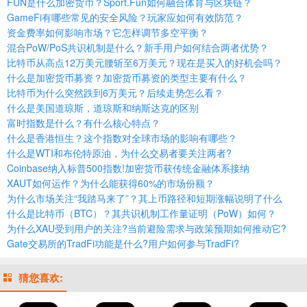
FUN是什么加密货币？Sport.Fun如何融合体育与区块链？
GameFi有哪些常见的安全风险？玩家应如何有效防范？
资金费率如何影响市场？它怎样调节多空平衡？
混合PoW/PoS共识机制是什么？新手用户如何结合两者优势？
比特币从高点12万美元腰斩至6万美元？现在是买入的好机会吗？
什么是加密货币募资？加密货币募资的类型主要有什么？
比特币为什么突然跌到6万美元？后续走势怎么看？
什么是美国道琼斯，道琼斯和纳斯达克的区别
富时指数是什么？有什么核心特点？
什么是香港恒生？这个指数对全球市场的影响有哪些？
什么是WTI和布伦特原油，为什么交易者要关注两者?
Coinbase纳入标普500指数!加密货币获传统金融体系接纳
XAUT如何运作？为什么能获得60%的市场份额？
为什么市场关注“我踏马来了”？其上币路径和短期涨幅说明了什么
什么是比特币（BTC）？其共识机制工作量证明（PoW）如何？
为什么XAU受到用户的关注?当前避险需求与政策预期如何推动它?
Gate交易所的TradFi功能是什么?用户如何参与TradFi?
猜您喜欢: