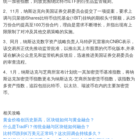
统一加密指数，到放宽围绕比特币ETF的衍生品监管规则。
2、11月，纳斯达克向美国证券交易委员会提交了一项提案，要求上
调与贝菜德iShares比特币信托基金(1BIT)挂钩的期权头寸限额，从25
万份合约提高至100万份合约，理由是需求不断增长，并指出现有上
限限制了对冲及其他交易策略的实施。
3、同月，纳斯达克数字资产战略负责人马特萨瓦雷塞向CNBC表示，
该交易所正优先推动监管批准，以推出其上市股票的代币化版本,并承
诺在解决公众意见和监管机构反馈后，迅速推进美国证券交易委员会
的审查流程。
4、1月，纳斯达克与芝商所宣布计划统一其加密货币基准指数，将纳
斯达克加密货币指数更名为纳斯达克-芝商所加密货币指数，该指数为
多资产指数，追踪包括比特币、以太坊、瑞波币在内的主要加密货
币。
相关攻略
黄金价格创历史新高，区块链如何与黄金融合？
什么是TradFi？传统金融与区块链如何融合？
比特币跌到6万美元正常吗？这次回调会持续多久？