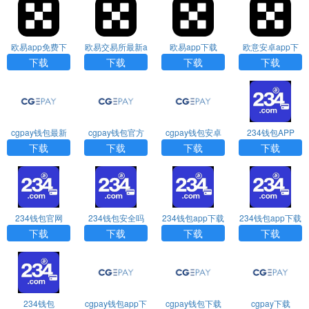
欧易app免费下
欧易交易所最新a
欧易app下载
欧意安卓app下
载
ppapp免费下载
载
下载
下载
下载
下载
cgpay钱包最新
cgpay钱包官方
cgpay钱包安卓
234钱包APP
版本下载
入口
版下载
下载
下载
下载
下载
234钱包官网
234钱包安全吗
234钱包app下载
234钱包app下载
安装
下载
下载
下载
下载
234钱包
cgpay钱包app下
cgpay钱包下载
cgpay下载