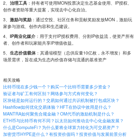
2‌、
治理工具
‌：持有者可使用MON投票决定生态基金使用、IP授权、
创作者资助等重大提案，实现去中心化自治。‌
‌3、
激励与奖励
‌：通过空投、社区任务和贡献奖励发放MON，激励玩
家参与游戏、创作内容和生态建设。‌
4‌、
IP商业化媒介
‌：用于支付IP授权费用、分割IP收益流，使资产所有
者、创作者和玩家能共享IP增值收益。
5‌、
生态价值载体
‌：其通缩模型（总供应量10亿枚，永不增发）和多
场景需求，旨在成为生态内价值存储与流通的基准资产
相关攻略
比特币现在多少钱一个？购买一个比特币需要多少资金？
验证者与矿工有何区别？网络参与方式有何变化？
区块链是如何运行的？交易如何通过共识机制被打包成区块？
Hashflow如何优化交易体验？HFT在协议中效用是什么？
MANTRA如何聚焦合规金融？OM代币的激励机制是什么？
ETH币与比特币有何不同？以太坊如何推动去中心化金融发展？
什么是ComputeFi？为什么要将全球算力转化为可交易资产？
加密货币HYPE是什么？有投资价值吗？投资价值与发展前景分析