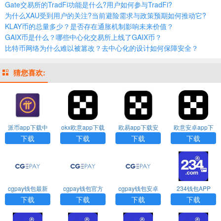
Gate交易所的TradFi功能是什么?用户如何参与TradFi?
为什么XAU受到用户的关注?当前避险需求与政策预期如何推动它?
KLAY币的总量多少？是否存在通胀机制影响未来价值？
GAIX币是什么？哪些中心化交易所上线了GAIX币？
比特币网络为什么难以被篡改？去中心化的设计如何保障安全？
猜您喜欢:
派币app下载中
okx欧意app下载
欧易app下载安
欧意安卓app下
文版
装
载
下载
下载
下载
下载
cgpay钱包最新
cgpay钱包官方
cgpay钱包安卓
234钱包APP
版本下载
入口
版下载
下载
下载
下载
下载