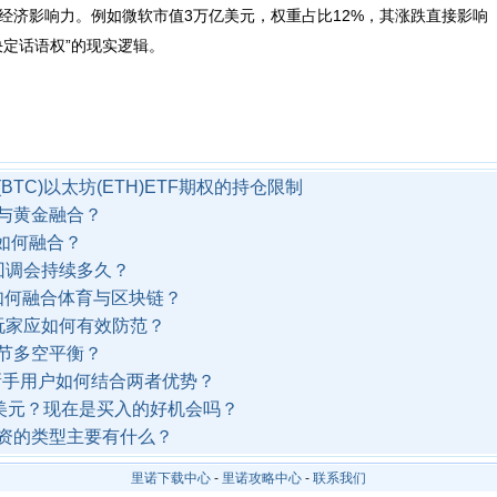
经济影响力。例如微软市值3万亿美元，权重占比12%，其涨跌直接影响
决定话语权”的现实逻辑。
TC)以太坊(ETH)ETF期权的持仓限制
与黄金融合？
链如何融合？
回调会持续多久？
un如何融合体育与区块链？
？玩家应如何有效防范？
节多空平衡？
？新手用户如何结合两者优势？
万美元？现在是买入的好机会吗？
资的类型主要有什么？
里诺下载中心
-
里诺攻略中心
-
联系我们