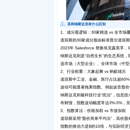
二、其和纳斯达克有什么区别
1‌、
成分股逻辑：30家精选 vs 全市场
道琼斯的30家成分股由标准普尔道琼
2023年 Salesforce 替换埃克
纳斯达克则是“自然生长”的生态系统
选市场（大型企业）、全球市场（中型企
2、行业权重：大象起舞 vs 蚂蚁雄兵
道琼斯中工业、金融、医疗占比超60
波动可能显著拖累指数。例如波音股价每
纳斯达克则被科技行业“统治”，信息技
布财报，指数波动幅度常达3%-5%，
3、指数算法：价格加权 vs 市值加权
道琼斯采用“股价简单平均法”，高价股对
指数的推动力是B的10倍，与实际经济