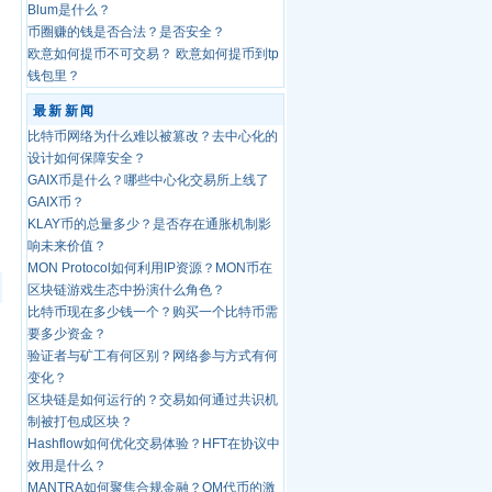
Blum是什么？
币圈赚的钱是否合法？是否安全？
欧意如何提币不可交易？ 欧意如何提币到tp
钱包里？
最新新闻
比特币网络为什么难以被篡改？去中心化的
设计如何保障安全？
GAIX币是什么？哪些中心化交易所上线了
GAIX币？
KLAY币的总量多少？是否存在通胀机制影
响未来价值？
MON Protocol如何利用IP资源？MON币在
区块链游戏生态中扮演什么角色？
比特币现在多少钱一个？购买一个比特币需
要多少资金？
验证者与矿工有何区别？网络参与方式有何
变化？
区块链是如何运行的？交易如何通过共识机
制被打包成区块？
Hashflow如何优化交易体验？HFT在协议中
效用是什么？
MANTRA如何聚焦合规金融？OM代币的激