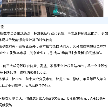
覆盖
斯指数委员会主观筛选，标准包括行业代表性、声誉及持续经营能力。例如
森美孚，体现从传统能源向云计算的时代转向。
，除少数财务不达标企业外，基本按市值自动纳入。其分层结构包括全球精
业）及资本市场（初创企业），形成从“幼苗”到“参天树”的完整梯队。
%，前三大成分股联合健康、高盛、家得宝合计权重达20%，单一企业股价
下跌10%，道指约损失150点。
术板块占比55%，前十大成分股市值占比超50%。微软、苹果等巨头每公
呈现出“头部集中、长尾活跃”的特征。
指数影响更大。假设成分股A股价300美元、B股价30美元，A涨10%对
贡献脱钩。