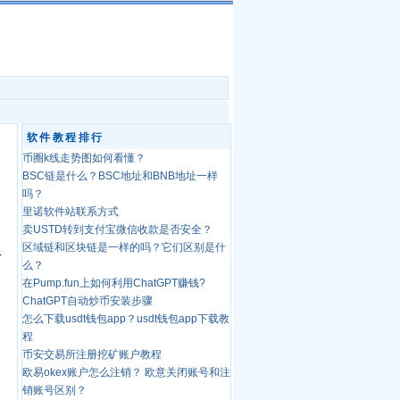
软件教程排行
币圈k线走势图如何看懂？
BSC链是什么？BSC地址和BNB地址一样
吗？
里诺软件站联系方式
卖USTD转到支付宝微信收款是否安全？
区域链和区块链是一样的吗？它们区别是什
分
么？
在Pump.fun上如何利用ChatGPT赚钱?
ChatGPT自动炒币安装步骤
怎么下载usdt钱包app？usdt钱包app下载教
程
币安交易所注册挖矿账户教程
欧易okex账户怎么注销？ 欧意关闭账号和注
销账号区别？