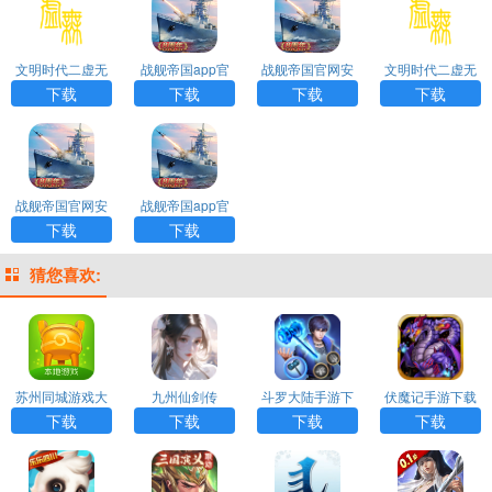
文明时代二虚无
战舰帝国app官
战舰帝国官网安
文明时代二虚无
中文版下载
方版下载
卓版下载
中文版下载
下载
下载
下载
下载
战舰帝国官网安
战舰帝国app官
卓版下载
方版下载
下载
下载
猜您喜欢:
苏州同城游戏大
九州仙剑传
斗罗大陆手游下
伏魔记手游下载
厅APP
载
下载
下载
下载
下载