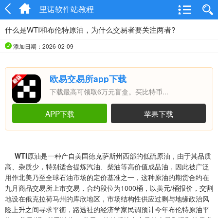
里诺软件站教程
什么是WTI和布伦特原油，为什么交易者要关注两者?
添加日期：2026-02-09
欧易交易所app下载
下载最高可领取6万元盲盒。买比特币...
APP下载
苹果下载
WTI
原油是一种产自美国德克萨斯州西部的低硫原油，由于其品质
高、杂质少，特别适合提炼汽油、柴油等高价值成品油，因此被广泛
用作北美乃至全球石油市场的定价基准之一，这种原油的期货合约在
九月商品交易所上市交易，合约段位为1000桶，以美元/桶报价，交割
地设在俄克拉荷马州的库欣地区，市场结构性供应过剩与地缘政治风
险上升之间寻求平衡，路透社的经济学家民调预计今年布伦特原油平