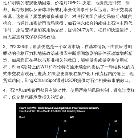
性和明确的宏观驱动因素。价格对OPEC+决定、地缘政治冲突、制
裁、库存数据以及全球增长或利率变化等事件反应迅速。对于交易者
来说，这创造了频繁的做多或做空、对冲投资组合或交易短期动能的
机会。当通过加密货币市场获得，如石油永续合约或链上石油主题代
币时，原油变得更加实用易交易，提供24/7访问、杠杆和快速运行，
而无需拥有或保存实物石油。
3、在2026年，原油仍然是一个双速市场，在基本情况下由供应过剩
驱动的价格压力和地缘政治或供应中断期间急剧的事件驱动激增所塑
造。如果您正在寻找与基准相关的敞口，能够做多或做空并使用杠
杆，BingX期货上的WTI和布伦特石油永续合约提供了一种结构化的方
式来交易宏观石油走势;如果您更喜欢在集中化工作流程内的链上、现
货式访问，BingXChainSpot通过USOR提供对石油相关叙事的敞口。
4、石油和加密货币都具有波动性。使用严格的风险控制，避免过度杠
杆，仅交易您能承受损失的资金。