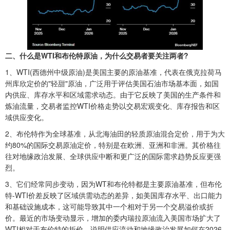
二、什么是WTI和布伦特原油，为什么交易者要关注两者?
1‌、
WTI(西德州中级原油)是美国主要的原油基准，代表在俄克拉荷马
州库欣定价的"轻甜"原油，广泛用于评估美国石油市场基本面，如国
内供应、库存水平和区域需求动态。由于它反映了美国的生产条件和
炼油流量，交易者监控WTI价格走势以交易宏观变化、库存报告和区
域供应变化。
2、布伦特作为全球基准，从北海油田的轻质原油混合定价，用于为大
约80%的国际交易原油定价，特别是在欧洲、亚洲和非洲。其价格往
往对地缘政治发展、全球供应中断和更广泛的国际需求趋势反应更强
烈。
3、它们经常同步变动，因为WT和布伦特都是主要原油基准，但布伦
特-WTI价差反映了区域供需动态的差异，如美国库存水平、出口能力
和基础设施成本，这可能导致其中一个相对于另一个交易溢价或折
价。最近的市场变动显示，增加的委内瑞拉原油流入美国市场扩大了
WTI相对于布伦特的折价，说明供应流动和地缘政治发展如何在2026