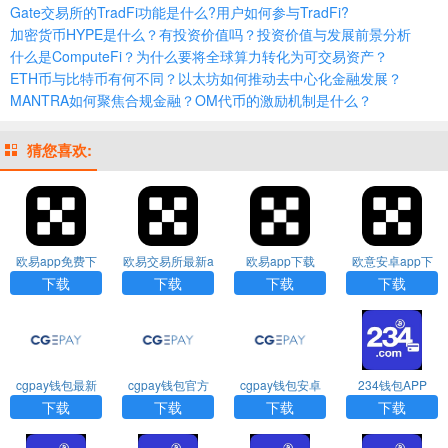
Gate交易所的TradFi功能是什么?用户如何参与TradFi?
加密货币HYPE是什么？有投资价值吗？投资价值与发展前景分析
什么是ComputeFi？为什么要将全球算力转化为可交易资产？
ETH币与比特币有何不同？以太坊如何推动去中心化金融发展？
MANTRA如何聚焦合规金融？OM代币的激励机制是什么？
猜您喜欢:
欧易app免费下
欧易交易所最新a
欧易app下载
欧意安卓app下
载
ppapp免费下载
载
下载
下载
下载
下载
cgpay钱包最新
cgpay钱包官方
cgpay钱包安卓
234钱包APP
版本下载
入口
版下载
下载
下载
下载
下载