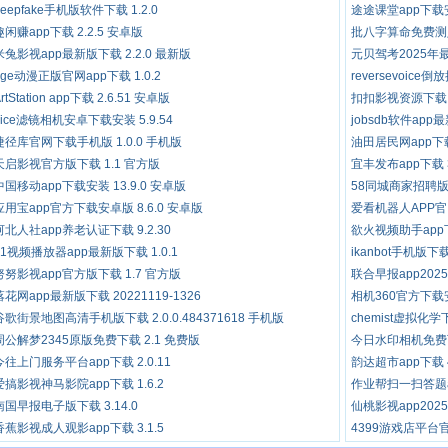
deepfake手机版软件下载 1.2.0
途途课堂app下载安
趣闲赚app下载 2.2.5 安卓版
批八字算命免费测八
米兔影视app最新版下载 2.2.0 最新版
元贝驾考2025年最新
age动漫正版官网app下载 1.0.2
reversevoic
rtStation app下载 2.6.51 安卓版
扣扣影视资源下载 2
nice滤镜相机安卓下载安装 5.9.54
jobsdb软件app最
捷径库官网下载手机版 1.0.0 手机版
油田居民网app下载 
天启影视官方版下载 1.1 官方版
宜丰发布app下载 3
中国移动app下载安装 13.9.0 安卓版
58同城商家招聘版ap
应用宝app官方下载安卓版 8.6.0 安卓版
爱看机器人APP官
河北人社app养老认证下载 9.2.30
欲火视频助手app下
51视频播放器app最新版下载 1.0.1
ikanbot手机版下载
努努影视app官方版下载 1.7 官方版
联合早报app2025下
落花网app最新版下载 20221119-1326
相机360官方下载安
谷歌街景地图高清手机版下载 2.0.0.484371618 手机版
chemist虚拟化学下
周公解梦2345原版免费下载 2.1 免费版
今日水印相机免费下载 
今往上门服务平台app下载 2.0.11
韵达超市app下载 4
爱搞影视神马影院app下载 1.6.2
作业帮扫一扫答题app
南国早报电子版下载 3.14.0
仙桃影视app2025
香蕉影视成人观影app下载 3.1.5
4399游戏店平台官