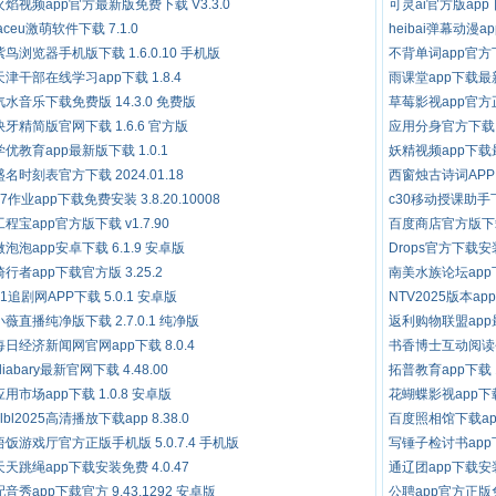
火焰视频app官方最新版免费下载 V3.3.0
可灵ai官方版app下载
faceu激萌软件下载 7.1.0
heibai弹幕动漫ap
紫鸟浏览器手机版下载 1.6.0.10 手机版
不背单词app官方下
天津干部在线学习app下载 1.8.4
雨课堂app下载最新版
汽水音乐下载免费版 14.3.0 免费版
草莓影视app官方正版
快牙精简版官网下载 1.6.6 官方版
应用分身官方下载 4
学优教育app最新版下载 1.0.1
妖精视频app下载最
盛名时刻表官方下载 2024.01.18
西窗烛古诗词APP 6
17作业app下载免费安装 3.8.20.10008
c30移动授课助手下载
工程宝app官方版下载 v1.7.90
百度商店官方版下载安
微泡泡app安卓下载 6.1.9 安卓版
Drops官方下载安装
骑行者app下载官方版 3.25.2
南美水族论坛app下载
51追剧网APP下载 5.0.1 安卓版
NTV2025版本ap
小薇直播纯净版下载 2.7.0.1 纯净版
返利购物联盟app最
每日经济新闻网官网app下载 8.0.4
书香博士互动阅读平台
zliabary最新官网下载 4.48.00
拓普教育app下载 1
应用市场app下载 1.0.8 安卓版
花蝴蝶影视app下载
blbl2025高清播放下载app 8.38.0
百度照相馆下载app 
悟饭游戏厅官方正版手机版 5.0.7.4 手机版
写锤子检讨书app下
天天跳绳app下载安装免费 4.0.47
通辽团app下载安装 
配音秀app下载官方 9.43.1292 安卓版
公聘app官方正版免