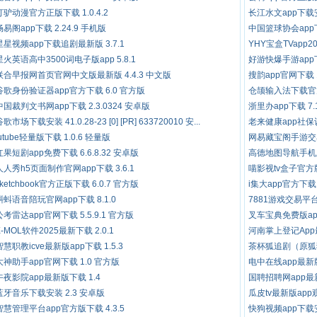
打驴动漫官方正版下载 1.0.4.2
长江水文app下载安
畅易阁app下载 2.24.9 手机版
中国篮球协会app下载
星星视频app下载追剧最新版 3.7.1
YHY宝盒TVapp20
星火英语高中3500词电子版app 5.8.1
好游快爆手游app下载
联合早报网首页官网中文版最新版 4.4.3 中文版
搜韵app官网下载 1
谷歌身份验证器app官方下载 6.0 官方版
仓颉输入法下载官方版
中国裁判文书网app下载 2.3.0324 安卓版
浙里办app下载 7.
歌市场下载安装 41.0.28-23 [0] [PR] 633720010 安...
老来健康app社保认
lutube轻量版下载 1.0.6 轻量版
网易藏宝阁手游交易平
红果短剧app免费下载 6.6.8.32 安卓版
高德地图导航手机版免费
人人秀h5页面制作官网app下载 3.6.1
喵影视tv盒子官方版
sketchbook官方正版下载 6.0.7 官方版
i集大app官方下载 
蝌蚪语音陪玩官网app下载 8.1.0
7881游戏交易平台a
公考雷达app官网下载 5.5.9.1 官方版
叉车宝典免费版app 
X-MOL软件2025最新下载 2.0.1
河南掌上登记App最新
智慧职教icve最新版app下载 1.5.3
茶杯狐追剧（原狐狸
大神助手app官网下载 1.0 官方版
电中在线app最新版
午夜影院app最新版下载 1.4
国聘招聘网app最
蓝牙音乐下载安装 2.3 安卓版
瓜皮tv最新版app观
智慧管理平台app官方版下载 4.3.5
快狗视频app下载安