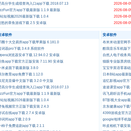
爱高分学生成绩查询入口app下载 2018.07.13
2026-08-0
ZzzFun官方app下载最新版 1.1.9 最新版
2026-08-0
P站短视频2026最新版下载 1.0.4
2026-08-0
愤怒的章鱼游戏下载 2.5 安卓版
2026-08-0
安卓软件
安卓软件
币圈十大交易所app下载苹果版 6.181.0
布米米动漫官网手机版
提词器pro下载 3.4.8 系统软件
酷我音乐车机版下载 6
Opera浏览器安卓下载 12.94.0.2 安卓版
自然人电子税务局ap
闲鱼app下载官方正版安装 7.11.90 安卓版
猫眼专业版票房统计下
小米桌面下载最新版 3.8.0
宝宝学英语零基础入门0
斯尔教育app免费下载 1.12.0
日本B站app最新版 
索尼克音爆中文版下载 3.2.0 中文版
追忆影视app官方下
爱高分学生成绩查询入口app下载 2018.07.13
途途课堂app下载 4
ZzzFun官方app下载最新版 1.1.9 最新版
讯飞易听说手机app
P站短视频2026最新版下载 1.0.4
BT影视大全app最新
野兔视频官方正版下载安装 2.4.3
京东健康app下载手
考试在线app下载 2.7.4 安卓版
4399游戏盒官方正版
秒词邦app下载 2.0.9
google地球手机版下
小柿子免费追剧app下载 2.1.1
咔皮相机下载安装最新