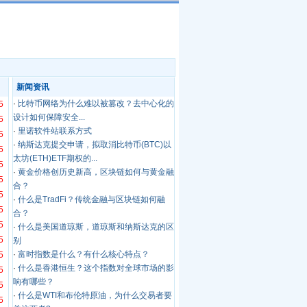
新闻资讯
·
比特币网络为什么难以被篡改？去中心化的
5
设计如何保障安全...
5
·
里诺软件站联系方式
5
·
纳斯达克提交申请，拟取消比特币(BTC)以
5
太坊(ETH)ETF期权的...
5
·
黄金价格创历史新高，区块链如何与黄金融
5
合？
5
·
什么是TradFi？传统金融与区块链如何融
5
合？
5
·
什么是美国道琼斯，道琼斯和纳斯达克的区
5
别
·
富时指数是什么？有什么核心特点？
5
·
什么是香港恒生？这个指数对全球市场的影
5
响有哪些？
5
·
什么是WTI和布伦特原油，为什么交易者要
5