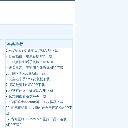
本类排行
1.
FlipWitch 变身魔女游戏APP下载
2.
蔚蓝档案日服最新版app下载
3.
口袋妖怪剑盾手机版下载安装
4.
诺提里森：于黎明之前游戏APP下载
5.
云绝区零app最新版下载
6.
侠盗猎车手gta4安卓版下载
7.
樱花魅魔4游戏APP下载
8.
地狱有什么不好游戏APP下载
9.
魔女的夜宴游戏APP下载
10.
假面骑士decade神主牌模拟器下载
11.
夏日狂想曲：乡间的难忘回忆游戏APP下
载
12.
为你臣服（Obey Me!臣服于我）游戏
APP下载2