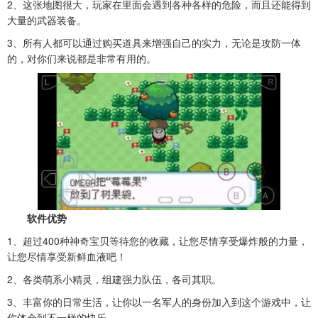
2、这张地图很大，玩家在里面会遇到各种各样的危险，而且还能得到
大量的武器装备。
3、所有人都可以通过购买道具来增强自己的实力，无论是攻防一体
的，对你们来说都是非常有用的。
软件优势
1、
超过400种神奇宝贝等待您的收藏，让您尽情享受爆炸般的力量，
让您尽情享受新鲜血液吧！
2、各类萌系小精灵，组建强力队伍，各司其职。
3、丰富你的日常生活，让你以一名军人的身份加入到这个游戏中，让
你体会到不一样的快乐。