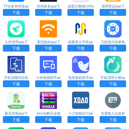
TT任务管理器ap
应用多多app下
桌面日期倒计时a
清理雷达app下
p下载
载安装
pp下载安装
载
下载
下载
下载
下载
九州清理app下
斐讯路由app下
核聚算云手机ap
万能遥控器家电
载
载
p下载
大师app下载
下载
下载
下载
下载
手机克隆同步助
小米电视助手ap
琉星换机助手ap
手机清理大师ap
手app下载
p官方下载安装
p下载
p官方下载
下载
下载
下载
下载
夏花充电app下
winzip解压全能
小刀智能出行ap
百度输入法皮肤
载
王app下载
p下载
编辑器app下载
下载
下载
下载
下载