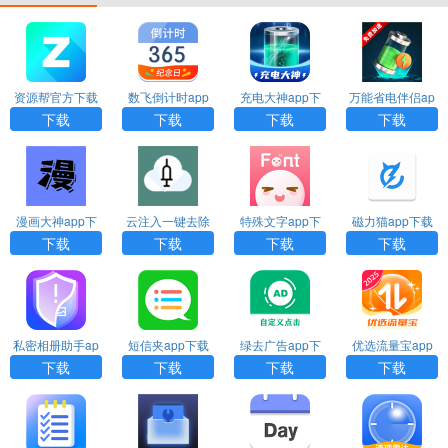
资源帮官方下载
数飞倒计时app
充电大神app下
万能省电伴侣ap
下载
载
p下载
下载
下载
下载
下载
漫画大神app下
云注入一键去除
特殊文字app下
磁力猫app下载
载
下载
载
下载
下载
下载
下载
私密相册助手ap
短信夹app下载
绿去广告app下
优选流量宝app
p下载安装
安装
载
下载
下载
下载
下载
下载