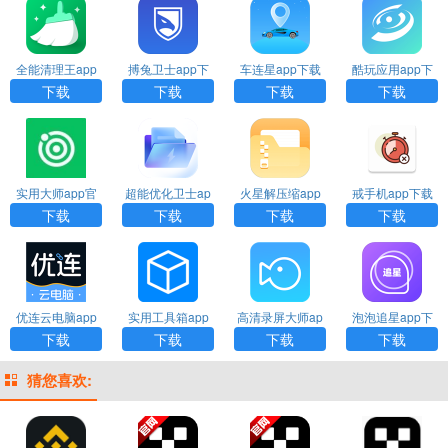
全能清理王app
搏兔卫士app下
车连星app下载
酷玩应用app下
下载
载
载
下载
下载
下载
下载
实用大师app官
超能优化卫士ap
火星解压缩app
戒手机app下载
网下载
p下载
下载
下载
下载
下载
下载
优连云电脑app
实用工具箱app
高清录屏大师ap
泡泡追星app下
下载安装
下载
p下载
载
下载
下载
下载
下载
猜您喜欢: