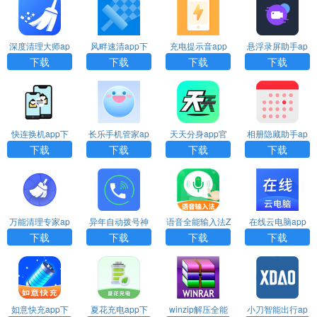
深度清理大师ap
风畔速清app下
充电提示音app
悬浮录屏助手ap
p下载
载
官方下载
p下载
下载
下载
下载
下载
快连换机app下
长乐手机管家ap
天天分身app官
相册隐藏助手ap
载
p下载
方下载
p下载
下载
下载
下载
下载
万能清理专家ap
异年自动拨号神
语音全能输入法Z
在线云电脑app
p下载
器app下载
D下载
官方下载
下载
下载
下载
下载
如意快充app下
夏花充电app下
winzip解压全能
小刀智能出行ap