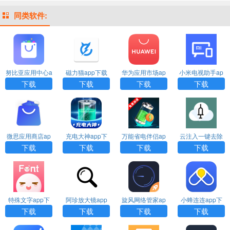
同类软件:
努比亚应用中心a
磁力猫app下载
华为应用市场ap
小米电视助手ap
pp下载
p官方正版下载安
p官方下载安装
下载
下载
下载
下载
装
微思应用商店ap
充电大神app下
万能省电伴侣ap
云注入一键去除
p下载
载
p下载
下载
下载
下载
下载
下载
特殊文字app下
阿珍放大镜app
旋风网络管家ap
小蜂连连app下
载
下载
p下载
载
下载
下载
下载
下载