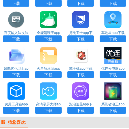
载
载
王app下载
p下载
下载
下载
下载
下载
百度输入法皮肤
全能清理王app
搏兔卫士app下
车连星app下载
编辑器app下载
下载
载
下载
下载
下载
下载
超能优化卫士ap
火星解压缩app
戒手机app下载
优连云电脑app
p下载
下载
下载安装
下载
下载
下载
下载
实用工具箱app
高清录屏大师ap
泡泡追星app下
系统省电王app
下载
p下载
载
下载
下载
下载
下载
下载
猜您喜欢: