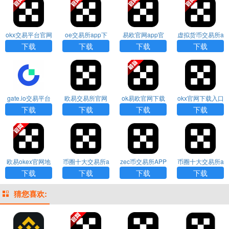
okx交易平台官网
oe交易所app下
易欧官网app官
虚拟货币交易所a
下载
载
方正版下载
pp下载
下载
下载
下载
下载
gate.io交易平台
欧易交易所官网
ok易欧官网下载
okx官网下载入口
官网下载
下载
下载
下载
下载
下载
欧易okex官网地
币圈十大交易所a
zec币交易所APP
币圈十大交易所a
址
pp下载
下载
pp下载
下载
下载
下载
下载
猜您喜欢: