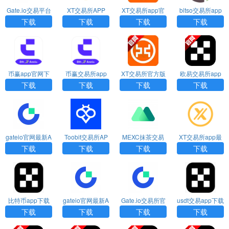
Gate.io交易平台
XT交易所APP
XT交易所app官
bitso交易所app
官方app下载手
网下载
官方下载
下载
下载
下载
下载
机版
币赢app官网下
币赢交易所app
XT交易所官方版
欧易交易所app
载
官网下载最新版
下载
官方下载
下载
下载
下载
下载
gateio官网最新A
Toobit交易所AP
MEXC抹茶交易
XT交易所app最
PP下载
P下载
所app官网版下
新版下载
下载
下载
下载
下载
载
比特币app下载
gateio官网最新A
Gate.io交易所官
usdt交易app下载
PP下载
网版app下载
下载
下载
下载
下载