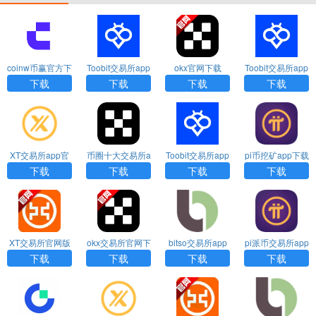
coinw币赢官方下
Toobit交易所app
okx官网下载
Toobit交易所app
载APP
最新版下载
官网下载
下载
下载
下载
下载
XT交易所app官
币圈十大交易所a
Toobit交易所app
pi币挖矿app下载
网最新版下载
pp下载
官方版下载
官网
下载
下载
下载
下载
XT交易所官网版
okx交易所官网下
bitso交易所app
pi派币交易所app
下载app
载
最新版下载
官方版下载
下载
下载
下载
下载