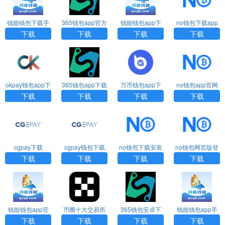
钱能钱包下载手
365钱包app官方
钱能钱包app下
no钱包下载app
机版
正版下载
载官网
官方下载最新版
下载
下载
下载
下载
okpay钱包app下
365钱包app下载
万币钱包app下
no钱包app官网
载官网
载安装最新版
下载
下载
下载
下载
下载
cgpay下载
cgpay钱包下载
no钱包下载安装
no钱包网页版登
地址官方
最新版本
录入口下载
下载
下载
下载
下载
钱能钱包app官
币圈十大交易所
365钱包安卓下
钱能钱包app手
网入口下载
下载
载安装
机版下载
下载
下载
下载
下载