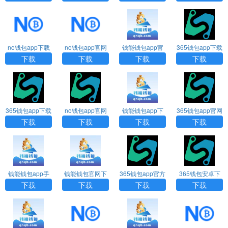
no钱包app下载
no钱包app官网
钱能钱包app官
365钱包app下载
入口下载
方网站入口下载
安装
下载
下载
下载
下载
365钱包app下载
no钱包app官网
钱能钱包app下
365钱包app官网
登录下载
载官网
下载
下载
下载
下载
下载
钱能钱包app手
钱能钱包官网下
365钱包app官方
365钱包安卓下
机版下载
载app
正版下载
载安装
下载
下载
下载
下载