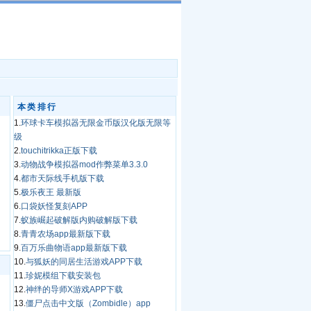
本类排行
1.
环球卡车模拟器无限金币版汉化版无限等
级
2.
touchitrikka正版下载
3.
动物战争模拟器mod作弊菜单3.3.0
4.
都市天际线手机版下载
5.
极乐夜王 最新版
6.
口袋妖怪复刻APP
7.
蚁族崛起破解版内购破解版下载
8.
青青农场app最新版下载
9.
百万乐曲物语app最新版下载
10.
与狐妖的同居生活游戏APP下载
11.
珍妮模组下载安装包
12.
神绊的导师X游戏APP下载
13.
僵尸点击中文版（Zombidle）app