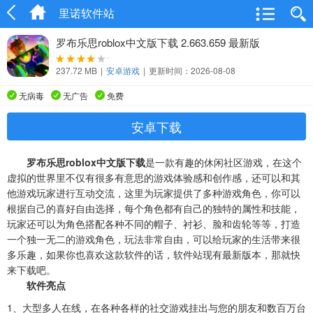
里诺软件站
罗布乐思roblox中文版下载 2.663.659 最新版
237.72 MB
|
安卓游戏
|
更新时间：2026-08-08
无病毒
无广告
免费
安卓下载
罗布乐思roblox中文版下载
是一款有趣的休闲社区游戏，在这个
虚拟的世界里不仅有很多有意思的游戏体验感和创作感，还可以和其
他游戏玩家进行互动交流，这里为玩家提供了多种游戏角色，你可以
根据自己的喜好自由选择，每个角色都有自己的独特的属性和技能，
玩家还可以为角色搭配各种不同的帽子、衬衫、脸和齿轮等等，打造
一个独一无二的游戏角色，玩法非常自由，可以给玩家的生活带来很
多乐趣，如果你也喜欢这款软件的话，软件站现有最新版本，那就快
来下载吧。
软件亮点
1、
大型多人在线，在各种各样的社交游戏挂出与您的朋友和数百万台