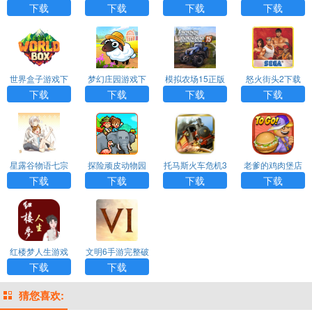
手游下载
扣版手游下载
游戏下载
下载安装
下载
下载
下载
下载
世界盒子游戏下
梦幻庄园游戏下
模拟农场15正版
怒火街头2下载
载破解版
载
下载
下载
下载
下载
下载
星露谷物语七宗
探险顽皮动物园
托马斯火车危机3
老爹的鸡肉堡店
罪mod直装版手
（Zoo Park Stor
d游戏下载
中文版下载
下载
下载
下载
下载
机最新版下载
y）官方中文版下
载
红楼梦人生游戏
文明6手游完整破
手机版下载
解版下载
下载
下载
猜您喜欢: