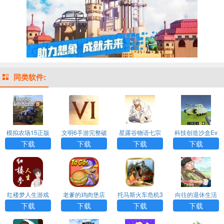
同类软件:
模拟农场15正版
文明6手游完整破
星露谷物语七宗
科技创造沙盒Ev
下载
解版下载
罪mod直装版手
ertech Sandbox
下载
下载
下载
下载
机最新版下载
安卓版游戏下载
红楼梦人生游戏
老爹的鸡肉堡店
托马斯火车危机3
向往的退休生活
手机版下载
中文版下载
d游戏下载
正版最新版下载
下载
下载
下载
下载