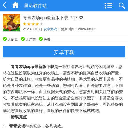
里诺软件站
青青农场app最新版下载 2.17.32
212.48 MB
|
安卓游戏
|
更新时间：2026-08-05
无病毒
无广告
免费
安卓下载
青青农场app最新版下载
是一款打造农场经营好的休闲游戏，您
将在这里扮演以为优秀的农场主，需要不断的提高自己农场的产量，
扩大自己的规模，收集更多品种的动植物，游戏里的东西非常多，不
论是各种农作物，还是一些动物，您都可以养，但是需要注意，不同
的东西养法不一样，而且根据天气的变化，您需要时刻关注它们的变
化，不然很可能您投资进去的资金最后全都打水漂了，非常适合喜欢
收集养成类的玩家来玩，从什么都没有到最后全部都有，可以很好的
满足您喜欢收集的喜好，喜欢的伙伴们快来下载试试吧。
游戏亮点
1、
青青农场
种类繁多，各具功效。