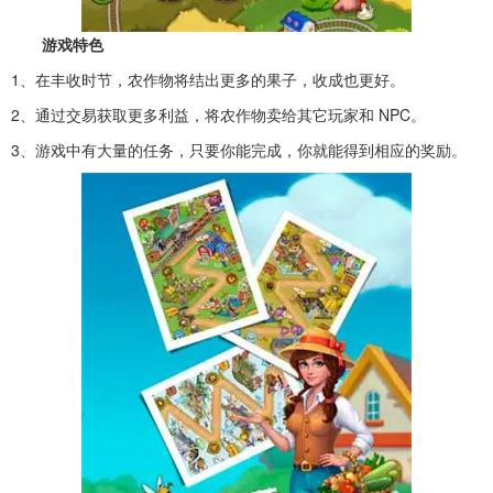
游戏特色
1、在丰收时节，农作物将结出更多的果子，收成也更好。
2、通过交易获取更多利益，将农作物卖给其它玩家和 NPC。
3、游戏中有大量的任务，只要你能完成，你就能得到相应的奖励。