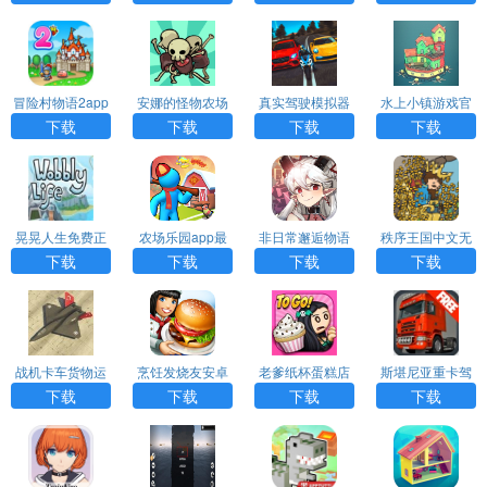
冒险村物语2app
安娜的怪物农场
真实驾驶模拟器
水上小镇游戏官
最新版下载
游戏app最新版
游戏手机版app
方正版app下载
下载
下载
下载
下载
下载
下载
晃晃人生免费正
农场乐园app最
非日常邂逅物语
秩序王国中文无
版手游app下载
新版下载
最新版app下载
广告版app下载
下载
下载
下载
下载
战机卡车货物运
烹饪发烧友安卓
老爹纸杯蛋糕店
斯堪尼亚重卡驾
输app最新版下
最新版app下载
无限金币版下载
驶模拟手机版下
下载
下载
下载
下载
载
载