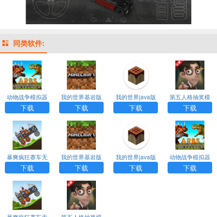
同类软件:
动物战争模拟器
我的世界基岩版
我的世界java版
第五人格抽奖模
mod作弊菜单3.3.
1.20正式版下载
手机版下载安装
拟器无限抽下载
下载
下载
下载
下载
0
中文免费
中文版最新版
安装
暴爽疯狂赛车无
我的世界基岩版
我的世界java版
动物战争模拟器
限金币无限钻石
1.20正式版下载
手机版下载安装
mod作弊菜单3.3.
下载
下载
下载
下载
中文免费
中文版最新版
0
暴爽疯狂赛车无
第五人格抽奖模