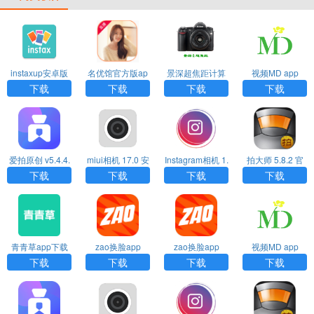
instaxup安卓版
名优馆官方版ap
景深超焦距计算
视频MD app
下载
p下载
器 1.0 最新版AP
下载
下载
下载
下载
P
爱拍原创 v5.4.4.
miui相机 17.0 安
Instagram相机 1.
拍大师 5.8.2 官
922 安卓版APP
卓版APP
2 官方版APP
方版APP
下载
下载
下载
下载
青青草app下载
zao换脸app
zao换脸app
视频MD app
下载
下载
下载
下载