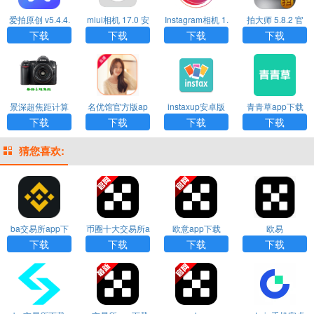
爱拍原创 v5.4.4.
miui相机 17.0 安
Instagram相机 1.
拍大师 5.8.2 官
922 安卓版APP
卓版APP
2 官方版APP
方版APP
下载
下载
下载
下载
景深超焦距计算
名优馆官方版ap
instaxup安卓版
青青草app下载
器 1.0 最新版AP
p下载
下载
下载
下载
下载
下载
P
猜您喜欢:
ba交易所app下
币圈十大交易所a
欧意app下载
欧易
载
pp下载
下载
下载
下载
下载