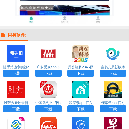
同类软件:
随手拍违章赚钱a
广安爱众app下
周公解梦2345原
喜鹊儿最新版本
pp官方下载
载
版免费下载
官方下载
下载
下载
下载
下载
胜芳大杂烩最新
中国裁判文书网a
和家亲app官方
懂车帝app官方
招聘工下载
pp下载
下载
下载安装
下载
下载
下载
下载