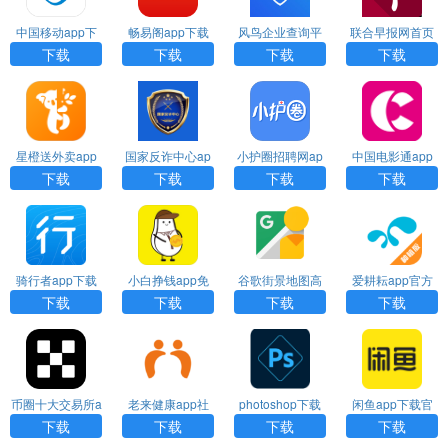
中国移动app下
畅易阁app下载
风鸟企业查询平
联合早报网首页
载安装
台最新版下载
官网中文版最新
下载
下载
下载
下载
版
星橙送外卖app
国家反诈中心ap
小护圈招聘网ap
中国电影通app
官网下载
p下载安装
p下载
下载
下载
下载
下载
下载
骑行者app下载
小白挣钱app免
谷歌街景地图高
爱耕耘app官方
官方版
费下载最新版本
清手机版下载
下载安装
下载
下载
下载
下载
币圈十大交易所a
老来健康app社
photoshop下载
闲鱼app下载官
pp下载苹果版
保认证下载
方正版安装
下载
下载
下载
下载