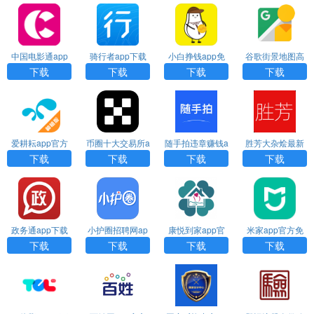
中国电影通app
骑行者app下载
小白挣钱app免
谷歌街景地图高
下载
官方版
费下载最新版本
清手机版下载
下载
下载
下载
下载
爱耕耘app官方
币圈十大交易所a
随手拍违章赚钱a
胜芳大杂烩最新
下载安装
pp下载苹果版
pp官方下载
招聘工下载
下载
下载
下载
下载
政务通app下载
小护圈招聘网ap
康悦到家app官
米家app官方免
p下载
方下载
费下载
下载
下载
下载
下载