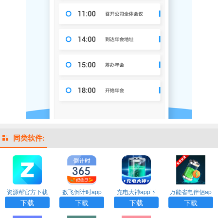
同类软件:
资源帮官方下载
数飞倒计时app
充电大神app下
万能省电伴侣ap
下载
载
p下载
下载
下载
下载
下载