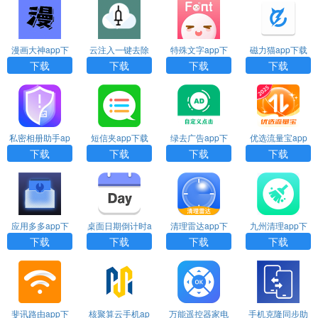
漫画大神app下
云注入一键去除
特殊文字app下
磁力猫app下载
载
下载
载
下载
下载
下载
下载
私密相册助手ap
短信夹app下载
绿去广告app下
优选流量宝app
p下载安装
安装
载
下载
下载
下载
下载
下载
应用多多app下
桌面日期倒计时a
清理雷达app下
九州清理app下
载安装
pp下载安装
载
载
下载
下载
下载
下载
斐讯路由app下
核聚算云手机ap
万能遥控器家电
手机克隆同步助