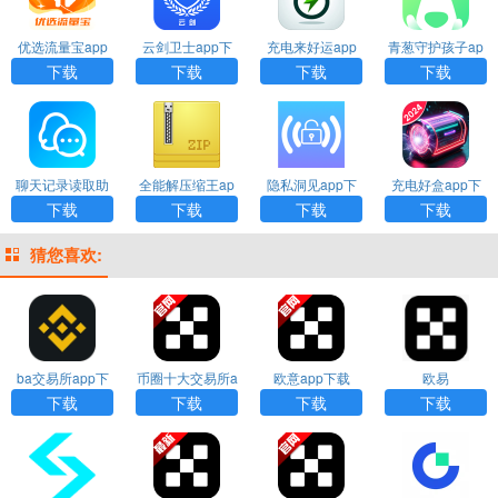
优选流量宝app
云剑卫士app下
充电来好运app
青葱守护孩子ap
下载
载
下载
p下载
下载
下载
下载
下载
聊天记录读取助
全能解压缩王ap
隐私洞见app下
充电好盒app下
手app下载
p下载
载
载
下载
下载
下载
下载
猜您喜欢:
ba交易所app下
币圈十大交易所a
欧意app下载
欧易
载
pp下载
下载
下载
下载
下载