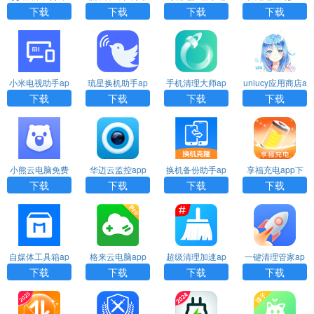
载
p下载
大师app下载
手app下载
下载
下载
下载
下载
小米电视助手ap
琉星换机助手ap
手机清理大师ap
uniucy应用商店a
p官方下载安装
p下载
p官方下载
pp下载
下载
下载
下载
下载
小熊云电脑免费
华迈云监控app
换机备份助手ap
享福充电app下
版下载
下载安装
p下载
载
下载
下载
下载
下载
自媒体工具箱ap
格来云电脑app
超级清理加速ap
一键清理管家ap
p下载
下载
p下载
p下载安装
下载
下载
下载
下载