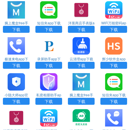
腕上魔盒free手
短信夹app下载
洋葱商店手表版a
WiFi万能密码ap
表版下载
安装
pp下载
p下载
下载
下载
下载
下载
极速来电app下
录屏助手app下
云清理app下载
辉少软件盒app
载
载安装
下载
下载
下载
下载
下载
小隐大师app官
私密相册助手ap
腕上魔盒free手
短信夹app下载
方版下载
p下载安装
表版下载
安装
下载
下载
下载
下载