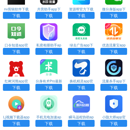
nv剪辑软件下载
共营助手app下
资源帮官方下载
微分身版app下
安装
载
载
下载
下载
下载
下载
口令知道app官
私密相册助手ap
绿去广告app下
优选流量宝app
方下载
p下载安装
载
下载
下载
下载
下载
下载
红树河熊app官
分身有术Pro最新
换机精灵app官
流量杀手app下
方下载安装
版下载
方下载
载安装
下载
下载
下载
下载
Lj视频下载器app
手机充电加速ap
瞬马远程协助ap
小隐大师app官
下载
p下载
p下载
方版下载
下载
下载
下载
下载