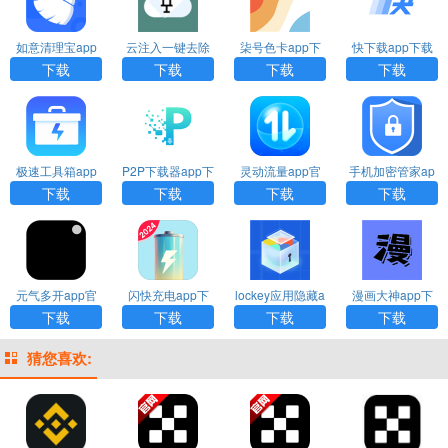
如意清理宝app
云注入一键去除
柒号色卡app下
快下载app下载
下载
下载
载
下载
下载
下载
下载
极速工具箱app
P2P下载器app下
灵动流量app官
手机加密管家ap
下载
载安装
网下载
p下载
下载
下载
下载
下载
元气多开app官
闪快充电app下
lockey应用隐藏a
漫画大神app下
方下载
载
pp下载
载
下载
下载
下载
下载
猜您喜欢: