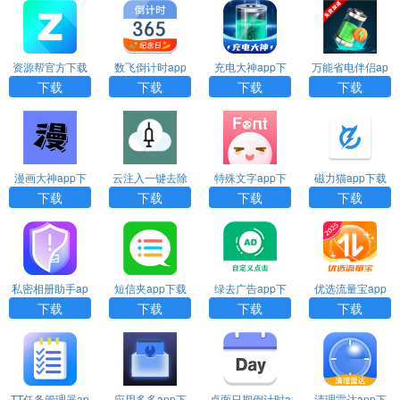
资源帮官方下载
数飞倒计时app
充电大神app下
万能省电伴侣ap
下载
载
p下载
下载
下载
下载
下载
漫画大神app下
云注入一键去除
特殊文字app下
磁力猫app下载
载
下载
载
下载
下载
下载
下载
私密相册助手ap
短信夹app下载
绿去广告app下
优选流量宝app
p下载安装
安装
载
下载
下载
下载
下载
下载
TT任务管理器ap
应用多多app下
桌面日期倒计时a
清理雷达app下