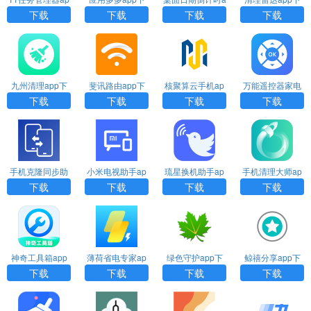
p下载
载安装
pp下载安装
载
下载
下载
下载
下载
九州清理app下
斐讯路由app下
核聚算云手机ap
万能遥控器家电
载
载
p下载
大师app下载
下载
下载
下载
下载
手机克隆同步助
小米电视助手ap
琉星换机助手ap
手机清理大师ap
手app下载
p官方下载安装
p下载
p官方下载
下载
下载
下载
下载
神奇工具箱app
薄荷省电专家ap
绿色守护app下
鲸禧分享app下
下载安装
p下载
载
载
下载
下载
下载
下载