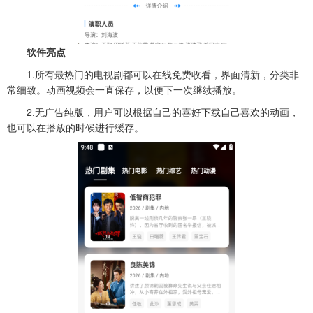
软件亮点
1.所有最热门的电视剧都可以在线免费收看，界面清新，分类非
常细致。动画视频会一直保存，以便下一次继续播放。
2.无广告纯版，用户可以根据自己的喜好下载自己喜欢的动画，
也可以在播放的时候进行缓存。