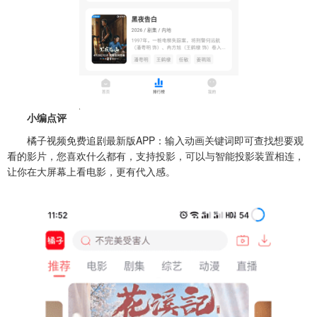
小编点评
橘子视频免费追剧最新版APP：输入动画关键词即可查找想要观
看的影片，您喜欢什么都有，支持投影，可以与智能投影装置相连，
让你在大屏幕上看电影，更有代入感。