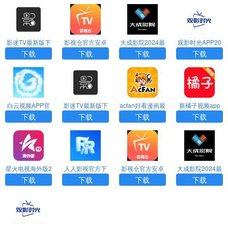
影迷TV最新版下
影视仓官方安卓
大成影院2024最
观影时光APP20
载
版下载
新版APP安卓版
24最新版下载
下载
下载
下载
下载
下载
白云视频APP官
影迷TV最新版下
acfan好看漫画最
新橘子视频app
方最新版下载1
载
新正版app
下载
下载
下载
下载
下载
星火电视海外版2
人人影视官方下
影视仓官方安卓
大成影院2024最
025最新版下载
载正版
版下载
新版APP安卓版
下载
下载
下载
下载
安装
下载