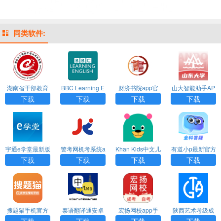
同类软件:
湖南省干部教育
BBC Learning E
财济书院app官
山大智能助手AP
培训网络学院ap
nglish安卓最新
方最新版下载
P官方版下载
下载
下载
下载
下载
p手机版下载
手机版下载
宇通e学堂最新版
警考网机考系统a
Khan Kids中文儿
有道小p最新官方
本下载
pp安卓版下载
童官方版下载
版下载
下载
下载
下载
下载
搜题猫手机官方
泰语翻译通安卓
宏扬网校app手
陕西艺术考级成
版下载
手机版下载
机版下载
绩查询app安卓
下载
下载
下载
下载