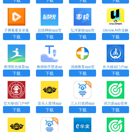
版下载
子腾看看安卓最
总统网校app官
弘洋家校app官
Uknow.AI作业解
新版下载
方版下载
方正版下载
答助手app安卓
下载
下载
下载
下载
版下载
青理阳光体育ap
教师助手慧道ap
润德教育app官
长大移动门户ap
p手机版下载
p官方版下载
方版下载
p安卓版下载
下载
下载
下载
下载
交大移动门户AP
音乐人星球app
三人行老师app
词力派app背单
P官方安卓版下载
手机版下载
安卓版下载
词安卓版下载
下载
下载
下载
下载