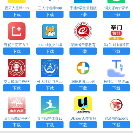
音乐人星球app
三人行老师app
宇通e学堂最新版
词力派app背单
手机版下载
安卓版下载
本下载
词安卓版下载
下载
下载
下载
下载
课优空间官方手
scratchjr少儿编
湖南省干部教育
掌门1对1辅导官
机版下载
程官方版下载
培训网络学院ap
方安卓版下载
下载
下载
下载
下载
p手机版下载
交大移动门户AP
长大移动门户ap
润德教育app官
教师助手慧道ap
P官方安卓版下载
p安卓版下载
方版下载
p官方版下载
下载
下载
下载
下载
山大智能助手AP
青理阳光体育ap
Uknow.AI作业解
财济书院app官
P官方版下载
p手机版下载
答助手app安卓
方最新版下载
下载
下载
下载
下载
版下载