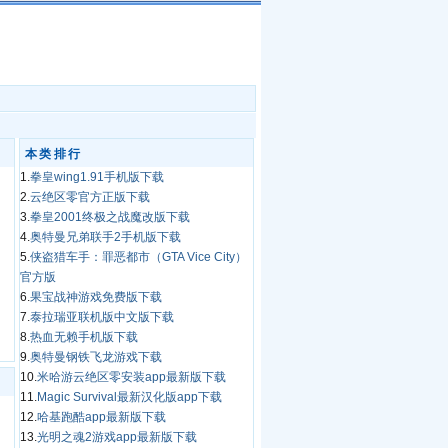
本类排行
1.
拳皇wing1.91手机版下载
2.
云绝区零官方正版下载
3.
拳皇2001终极之战魔改版下载
4.
奥特曼兄弟联手2手机版下载
5.
侠盗猎车手：罪恶都市（GTA Vice City）
官方版
6.
果宝战神游戏免费版下载
7.
泰拉瑞亚联机版中文版下载
8.
热血无赖手机版下载
9.
奥特曼钢铁飞龙游戏下载
10.
米哈游云绝区零安装app最新版下载
11.
Magic Survival最新汉化版app下载
12.
哈基跑酷app最新版下载
13.
光明之魂2游戏app最新版下载