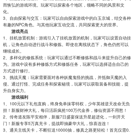
而恢弘的游戏环境。玩家可以探索各个地区，领略不同的风景和文
化。
3、自由探索与交互：玩家可以自由探索游戏中的白玉京城，结交各种
有趣的NPC角色。与其他玩家互动交流，共同探索更大的世界。
游戏亮点
1、挂机放置机制：游戏引入了挂机放置的机制，玩家可以设置自动挂
机，让角色自动进行战斗和修炼。即使在离线状态下，角色仍然可以
继续成长。
2、多样化的修炼系统：玩家可以通过不断修炼和战斗来提升自己的修
为。游戏中设有多种修炼方式和修炼任务，玩家可以选择适合自己的
方式进行修行。
3、挑战天魔：玩家需要面对各种妖魔鬼怪的挑战，并抵御天魔的入
侵。通过打怪、完成任务和探索秘境，玩家可以获取装备和技能，提
升自身实力。
游戏福利
1、100元以下礼包直购，终身免单抹零特权，少年英雄逆天改命无负
担！新服财神大礼，每日活跃疯抢100万代金券，修仙资源不用愁！
2、传奇道友陈平安相伴，新服7日盛宴保送升星超进化，一剑开天
门！新服专享5万真充卡，提战即抽豪华大礼，惊喜连连！
3、通关主线关卡，不断狂送10000抽，修真之路更轻松！首充仅需0.