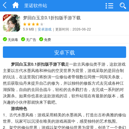
里诺软件站
梦回白玉京0.1折扣版手游下载
5.9 MB
|
安卓游戏
|
更新时间：2026-06-22
无病毒
无广告
免费
安卓下载
梦回白玉京0.1折扣版手游下载
是一款古风修仙类手游，这款游戏
主要以古代水墨风格和神仙的空灵世界为背景，游戏采取的是回合制
的玩法，在这里我们将扮演一位修仙者带领数位同僚一同闯关杀敌，
然后获取仙丹来提升自己的修为，并以独特的修炼方式去完成各种江
湖探险，自由的去回合战斗，轻松的去杀戮打击，去完成一系列的对
决厮杀。如果你也喜欢这款游戏的话，软件站现在有最新的版本，感
兴趣的小伙伴那就快来下载吧。
游戏特色
1、古代水墨风格：游戏采用精美的水墨画风，打造出古朴典雅的修仙
世界。玩家可以沉浸在唯美的游戏画面中，感受独特的艺术氛围。
2、架空的修仙世界：游戏以架空的修仙世界为背景，创造了一个奇幻