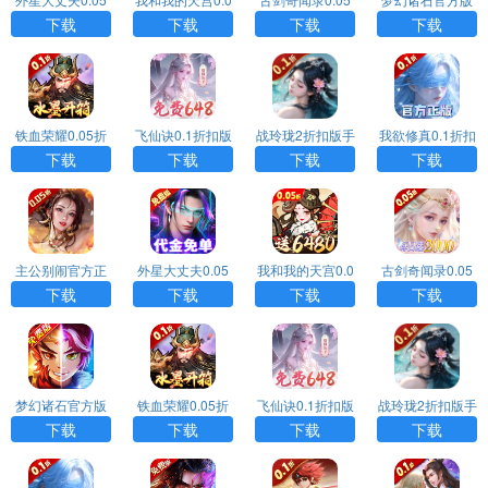
折扣版手游下载
5折扣版手游下载
折扣版手游下载
游戏下载
下载
下载
下载
下载
铁血荣耀0.05折
飞仙诀0.1折扣版
战玲珑2折扣版手
我欲修真0.1折扣
扣版手游下载
手游下载
游下载
版手游下载
下载
下载
下载
下载
主公别闹官方正
外星大丈夫0.05
我和我的天宫0.0
古剑奇闻录0.05
版手游下载
折扣版手游下载
5折扣版手游下载
折扣版手游下载
下载
下载
下载
下载
梦幻诸石官方版
铁血荣耀0.05折
飞仙诀0.1折扣版
战玲珑2折扣版手
游戏下载
扣版手游下载
手游下载
游下载
下载
下载
下载
下载