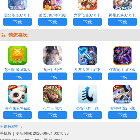
我欲修真0.1折扣
破雪刃0.1折扣版
六界飞仙0.1折扣
神州豪侠0.1折扣
版手游下载
手游下载
版手游下载
版手游下载
下载
下载
下载
下载
猜您喜欢:
苏州同城游戏大
九州仙剑传
斗罗大陆手游下
伏魔记手游下载
厅APP
载
下载
下载
下载
下载
齐齐来麻将app
少年三国志
公安花牌下载
女神联盟2下载
下载
下载
下载
下载
里诺教程中心
手机版
|
更新时间: 2026-08-01 03:10:33
Copyright (C) 2005-2025 里诺软件站.