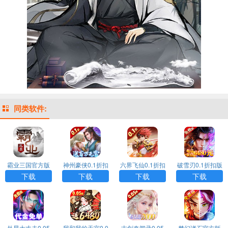
同类软件:
霸业三国官方版
神州豪侠0.1折扣
六界飞仙0.1折扣
破雪刃0.1折扣版
手游
版手游下载
版手游下载
手游下载
下载
下载
下载
下载
外星大丈夫0.05
我和我的天宫0.0
古剑奇闻录0.05
梦幻诸石官方版