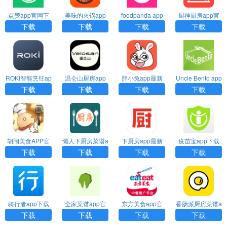
点赞app官网下
美味的火锅app
foodpanda app
厨神厨房app官
载
官网下载
最新版下载
网下载
下载
下载
下载
下载
ROKI智能烹饪ap
温仑山厨房app
胖小兔app最新
Uncle Bento app
p官网下载
官网下载
版下载
官网下载
下载
下载
下载
下载
胡闹美食APP官
懒人下厨房菜谱a
下厨房app最新
疫苗宝app下载
网最新版下载
pp最新版下载
版下载
安装
下载
下载
下载
下载
骑行者app下载
全家菜谱app官
东方美食app官
香肠派厨房菜谱a
最新版
网下载
网下载
pp官网下载
下载
下载
下载
下载