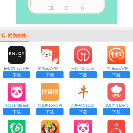
同类软件:
ENJOY app官网
米熊app官网下
一起下厨app官
宅宅乐app官网
下载
载
网下载
下载
下载
下载
下载
下载
foodpanda app
找菜图app官网
忠牛外卖app官
波波美食app官
官网下载
下载
网下载
网下载
下载
下载
下载
下载