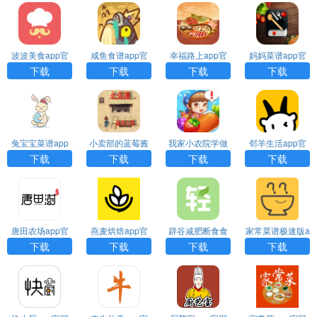
波波美食app官
咸鱼食谱app官
幸福路上app官
妈妈菜谱app官
网下载
网下载
网下载
网下载
下载
下载
下载
下载
兔宝宝菜谱app
小卖部的蓝莓酱
我家小农院学做
邻羊生活app官
官网下载
食谱app官网下
菜app官网下载
网下载
下载
下载
下载
下载
载
唐田农场app官
燕麦烘焙app官
辟谷减肥断食食
家常菜谱极速版a
网下载
网下载
谱app官网下载
pp官网下载
下载
下载
下载
下载