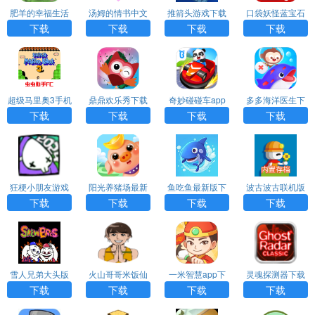
肥羊的幸福生活
汤姆的情书中文
推箭头游戏下载
口袋妖怪蓝宝石
游戏下载
版下载
单机版下载
下载
下载
下载
下载
超级马里奥3手机
鼎鼎欢乐秀下载
奇妙碰碰车app
多多海洋医生下
版下载
下载
载
下载
下载
下载
下载
狂梗小朋友游戏
阳光养猪场最新
鱼吃鱼最新版下
波古波古联机版
下载
版下载
载
下载
下载
下载
下载
下载
雪人兄弟大头版
火山哥哥米饭仙
一米智慧app下
灵魂探测器下载
下载
人下载
载
安装
下载
下载
下载
下载