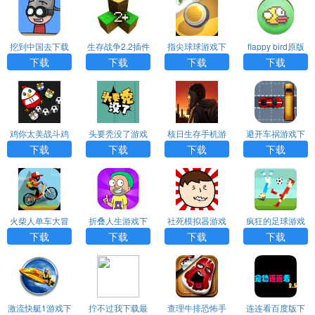
挖到中国去下载
生存战争2.2插件
指尖球球游戏下
flappy bird原版
版下载
载
下载
下载
下载
下载
下载
鸡你太美战斗鸡
头要秃没了游戏
核日生存手机游
避开车祸游戏下
下载
下载
戏下载
载
下载
下载
下载
下载
火柴人单车大冒
折叠人生游戏下
社死模拟器游戏
疯狂的足球游戏
险下载安装
载
下载
下载
下载
下载
下载
下载
激流快艇1游戏下
拧不过我下载最
查理牛排恐怖手
连连看百度版下