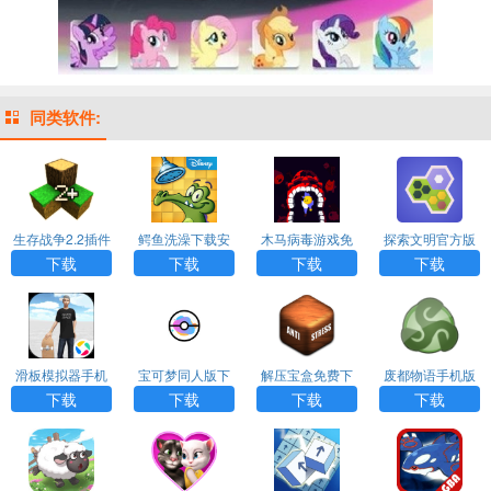
同类软件:
生存战争2.2插件
鳄鱼洗澡下载安
木马病毒游戏免
探索文明官方版
版下载
装
费下载
下载
下载
下载
下载
下载
滑板模拟器手机
宝可梦同人版下
解压宝盒免费下
废都物语手机版
版下载
载
载
下载
下载
下载
下载
下载