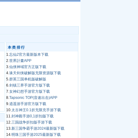
本类排行
1.
忘仙2官方最新版本下载
2.
世界計畫APP
3.
仙侠神域官方正版下载
4.
诛天剑侠破解版无限资源版下载
5.
群英三国单机版破解版
6.
剑镇三界手游官方版下载
7.
女神幻想手游官方版下载
8.
Tapsonic TOP(音速出击)APP
9.
逍遥游手游官方版下载
10.
太古神王0.1折无限充手游下载
11.
封神殿手游0,1折扣版下载
12.
三国战争折扣版手游下载
13.
新三国争霸手游2024最新版下载
14.
明珠三国手游2025最新版下载