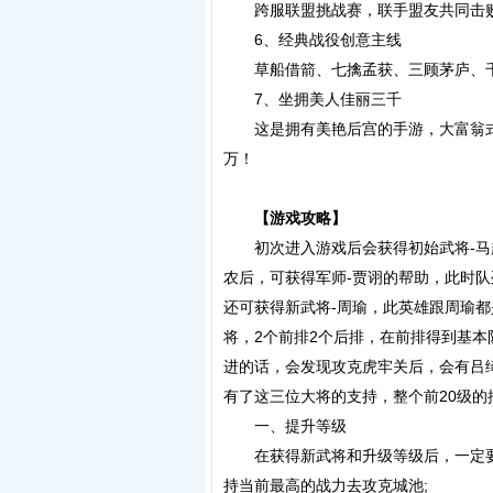
跨服联盟挑战赛，联手盟友共同击败
6、经典战役创意主线
草船借箭、七擒孟获、三顾茅庐、千
7、坐拥美人佳丽三千
这是拥有美艳后宫的手游，大富翁式
万！
【游戏攻略】
初次进入游戏后会获得初始武将-马超
农后，可获得军师-贾诩的帮助，此时
还可获得新武将-周瑜，此英雄跟周瑜都
将，2个前排2个后排，在前排得到基
进的话，会发现攻克虎牢关后，会有吕
有了这三位大将的支持，整个前20级
一、提升等级
在获得新武将和升级等级后，一定要
持当前最高的战力去攻克城池;