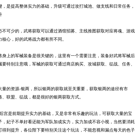
，是提高整体实力的基础，升级可通过攻打城池、做支线和日常任务，
升
不可少的，武将获取可以通过酒馆招募、主线推图获取对应将魂、游戏
力核心，好的武将战力都有所不同。
身上的军械装备是很关键的，这里有一个需要注意，装备好武将军械后
械要特别注意哦，军械的获取可通过商店购买、攻城获取、征战、任务、
量的资源-银两，所以银两的获取就至关重要，获取银两的途径有市
路、联盟、征战，都是很好的银两获取方式。
宫是前期提升实力的基础，又是非常有乐趣的玩法，可获取大量的宝
子，妃子不单好看还能为军队加成实力，实力加成不容小视，当然要消耗
可得到提升，各位陛下要特别关注这个玩法，不能忽视和漏点每天的色子