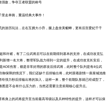
强敌，争夺王者联盟的称号
里走单骑，重温经典大事件！
的游历玩法，左右互拥大小乔，腿上盘坐美貂蝉，更有后宫爱妃千千
和许褚，有了二位武将后可以在前期得到基本的支持，在成功攻克弘
队列新增一名大将，整理军队战力得到一定的提升，在成功攻克长安后，
是AOE伤害，都是非常好用的群攻后排武将，此时整个队列是有4位武
本防御保障的情况下，我们还缺个后排输出将，此时跟着剧情一座座城池推
绮玲强力秒后排输出将的加入，这样一来，整个前期队形就已经成型了，
的推图是不会有什么压力的，当然还需要注意前期核心提升点。
将身上的武将提升至当前最高等级以及兵种特性的提升，这样才可以保