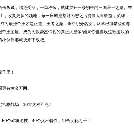
杀叛贼，临危受命，一举称帝，就此展开一条别样的三国帝王之路。在
扩土，收复更多的领地，每一座城池都能为您之后提供大量收益，英雄，
，成为最强帝王才是正道。王者之巅，争夺积分名次，从草根组攀登至尊
服帝王宝座。成为无数豪杰仰视的真正大皇帝!如果你也喜欢这款游戏的
的小伙伴那就快来下载吧。
敌千里！
更有黄金万两。
宫格战场，10大兵种互克！
0个武将绝技，40个兵种特性，组合变化万千！