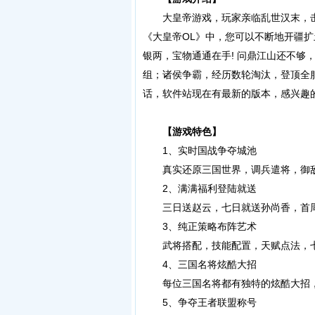
大皇帝游戏，玩家亲临乱世汉末，击
《大皇帝OL》中，您可以不断地开疆
银两，宝物通通在手! 问鼎江山还不够
组；诸侯争霸，经历数轮淘汰，登顶全
话，软件站现在有最新的版本，感兴趣
【游戏特色】
1、实时国战争夺城池
真实还原三国世界，调兵遣将，御
2、满满福利登陆就送
三日送赵云，七日就送孙尚香，首周
3、纯正策略布阵艺术
武将搭配，技能配置，天赋点法，七
4、三国名将炫酷大招
每位三国名将都有独特的炫酷大招，5
5、争夺王者联盟称号