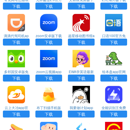
报APP官方版下
版下载
载
官网
下载
下载
下载
下载
载
滴滴代驾司机ap
zoom安卓版下载
超星移动图书馆a
口语100官方免
p
pp下载
费下载
下载
下载
下载
下载
多邻国安卓版免
zoom云视频app
EWA学英语最新
绘本盘app官网
费下载
下载
版下载
安卓版下载
下载
下载
下载
下载
云上大冶app官
布丁扫描手机版
我要做计划app
全能识别王免费
网版下载
免费
最新版下载
版最新下载
下载
下载
下载
下载