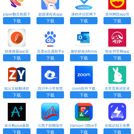
paper翻页相册下
超级课程表app
课程伴侣官网下
贵州网院app官
载安卓版官方
下载安卓版
载最新版本
方下载手机版最
下载
下载
下载
下载
新
快搜搜题app安
百度ai志愿助手a
微软邮箱(Micros
校友邦官网app
卓版下载
pp下载官网安卓
oft Outlook) 下载
最新下载
下载
下载
下载
下载
版本免费
安装手机版官网
知云文献翻译软
四川中小学智慧
zoom软件下载
非常背单词安卓
件下载安装手机
教育平台app下
免费版下载
下载
下载
下载
下载
版免费
载安装官网
坏分数plus最新
江西干部网络学
Hancom Office手
全能识别王免费
版下载
院官网下载
机版下载
版最新下载
下载
下载
下载
下载