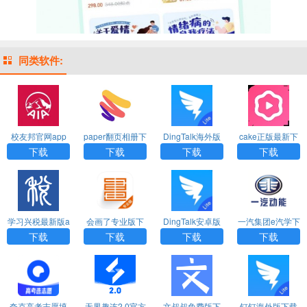
同类软件:
校友邦官网app
paper翻页相册下
DingTalk海外版
cake正版最新下
最新下载
载安卓版官方
（DingTalk Lit
载
下载
下载
下载
下载
e）
学习兴税最新版a
会画了专业版下
DingTalk安卓版
一汽集团e汽学下
pp下载
载
（DingTalk Lit
载
下载
下载
下载
下载
e）下载
夸克高考志愿填
无界趣连2.0官方
文叔叔免费版下
钉钉海外版下载