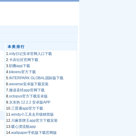
本类排行
1.
icity日记安卓官网入口下载
2.
卡农社区官网下载
3.
职圈app下载
4.
kikoeru官方下载
5.
INTERPARK GLOBAL国际版下载
6.
weverse安卓版下载安装
7.
微读圣经app官网下载
8.
octopus官方下载安卓版
9.
京东热 12.2.2 安卓版APP
10.
三晋通app官方下载
11.
windy小工具去升级精简版
12.
川麻算牌王app官方下载安装
13.
暖心漂流瓶app
14.
wallpaper手机版下载官网版