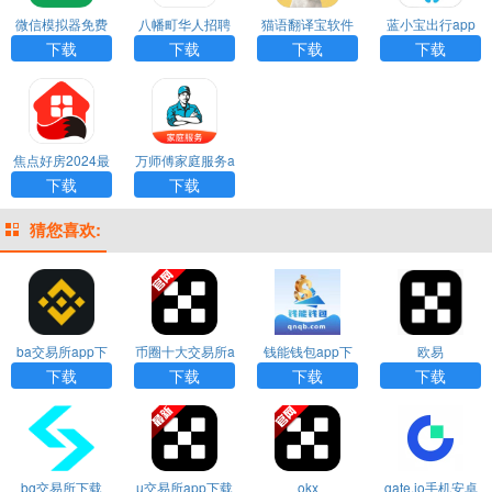
微信模拟器免费
八幡町华人招聘
猫语翻译宝软件
蓝小宝出行app
版 手机版APP
网app最新版免
官方正版app下
官方正版安装包
下载
下载
下载
下载
费下载
载
免费下载
焦点好房2024最
万师傅家庭服务a
新官方正版app
pp最新版免费下
下载
下载
下载
载安装
猜您喜欢:
ba交易所app下
币圈十大交易所a
钱能钱包app下
欧易
载
pp下载
载安装
下载
下载
下载
下载
bg交易所下载
u交易所app下载
okx
gate.io手机安卓