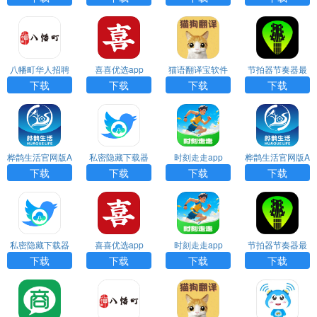
载安装
下载
免费下载
八幡町华人招聘
喜喜优选app
猫语翻译宝软件
节拍器节奏器最
网app最新版免
官方正版app下
新版APP
下载
下载
下载
下载
费下载
载
桦鹊生活官网版A
私密隐藏下载器
时刻走走app
桦鹊生活官网版A
PP
免费版APP
PP
下载
下载
下载
下载
私密隐藏下载器
喜喜优选app
时刻走走app
节拍器节奏器最
免费版APP
新版APP
下载
下载
下载
下载