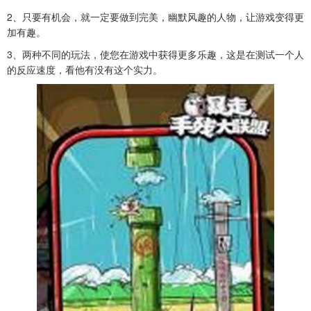
2、只要有机会，就一定要做到完美，幽默风趣的人物，让游戏变得更
加有趣。
3、两种不同的玩法，使您在游戏中获得更多乐趣，这是在测试一个人
的反应速度，看他有没有这个实力。