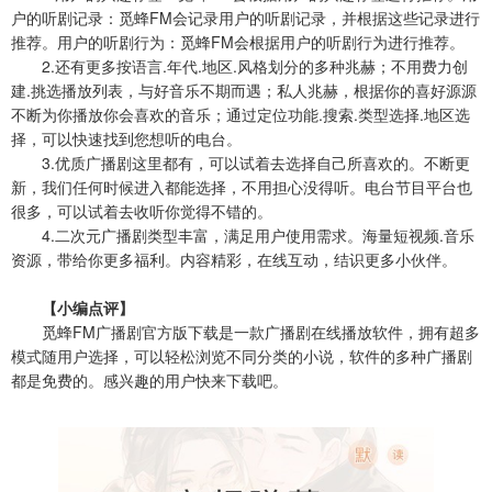
户的听剧记录：觅蜂FM会记录用户的听剧记录，并根据这些记录进行
推荐。用户的听剧行为：觅蜂FM会根据用户的听剧行为进行推荐。
2.还有更多按语言.年代.地区.风格划分的多种兆赫；不用费力创
建.挑选播放列表，与好音乐不期而遇；私人兆赫，根据你的喜好源源
不断为你播放你会喜欢的音乐；通过定位功能.搜索.类型选择.地区选
择，可以快速找到您想听的电台。
3.优质广播剧这里都有，可以试着去选择自己所喜欢的。不断更
新，我们任何时候进入都能选择，不用担心没得听。电台节目平台也
很多，可以试着去收听你觉得不错的。
4.二次元广播剧类型丰富，满足用户使用需求。海量短视频.音乐
资源，带给你更多福利。内容精彩，在线互动，结识更多小伙伴。
【小编点评】
觅蜂FM广播剧官方版下载是一款广播剧在线播放软件，拥有超多
模式随用户选择，可以轻松浏览不同分类的小说，软件的多种广播剧
都是免费的。感兴趣的用户快来下载吧。