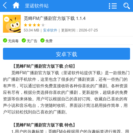
里诺软件站
觅蜂FM广播剧官方版下载 1.1.4
53.04 MB
|
安卓软件
|
更新时间：2026-07-25
无病毒
无广告
免费
安卓下载
【觅蜂FM广播剧官方版下载 介绍】
觅蜂FM广播剧官方版下载（里诺软件站提供下载）是一款很热门
的广播剧手机软件，这里包含了很多的广播剧资源，还有一些热门的
有声书，可以通过软件免费直接收听各种你喜欢的广播剧。各种资源
应有尽有，根据分类选择你喜欢的广播剧，更新超快，超级多的免费
资源等你来体验。用户可以根据自己的喜好订阅、收藏自己喜欢的有
声小说和音乐电台，方便随时收听。界面设计简洁易用操作简单，用
户可以轻松找到自己喜欢的广播剧。
【觅蜂FM广播剧官方版下载
特色】
1.用户的兴趣标签：觅蜂FM会根据用户的兴趣标签进行推荐。用