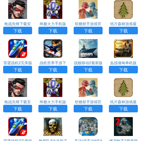
枪战先锋下载安
终极火力手机版
软糖射手游戏官
纸片森林游戏最
装
下载
方版app下载
新版app下载
下载
下载
下载
下载
雷霆战机2完美版
战机世界手游下
战舰移动2最新版
血战缅甸单机版
下载
载
下载
免费下载
下载
下载
下载
下载
枪战先锋下载安
终极火力手机版
软糖射手游戏官
纸片森林游戏最
装
下载
方版app下载
新版app下载
下载
下载
下载
下载
雷霆战机2完美版
敢死队3中文版下
高达VS高达NEX
僵尸枪手2最新版