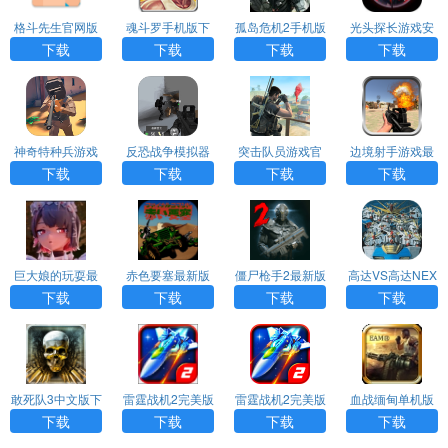
格斗先生官网版
魂斗罗手机版下
孤岛危机2手机版
光头探长游戏安
下载
载
下载
卓版app下载
下载
下载
下载
下载
神奇特种兵游戏
反恐战争模拟器
突击队员游戏官
边境射手游戏最
官网版下载
游戏中文免费版
网版下载
新版下载
下载
下载
下载
下载
下载
巨大娘的玩耍最
赤色要塞最新版
僵尸枪手2最新版
高达VS高达NEX
新版下载
下载
下载
T PLUS下载
下载
下载
下载
下载
敢死队3中文版下
雷霆战机2完美版
雷霆战机2完美版
血战缅甸单机版
载
下载
下载
免费下载
下载
下载
下载
下载