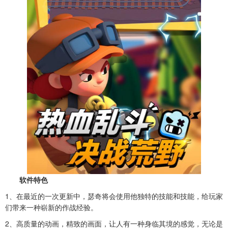
软件特色
1、
在最近的一次更新中，瑟奇将会使用他独特的技能和技能，给玩家
们带来一种崭新的作战经验。
2、高质量的动画，精致的画面，让人有一种身临其境的感觉，无论是