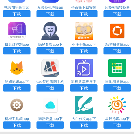
视频加字幕大师
互传换机克隆ap
茶茶账下载安装
音频剪辑转换器
官方版下载
p下载
软件下载
下载
下载
下载
下载
摄影灯控制app
隐秘参数app下
小汪手帐app下
精灵扫描仪app
下载
载
载
下载
下载
下载
下载
下载
汤姆记账app下
cad梦想看图手机
影视共享投屏下
田地测量仪app
载
端下载
载安装
下载安装
下载
下载
下载
下载
机械工具箱app
雨韵云盘app下
大白作文app下
星环涂鸦app下
下载
载安装
载
载安装
下载
下载
下载
下载