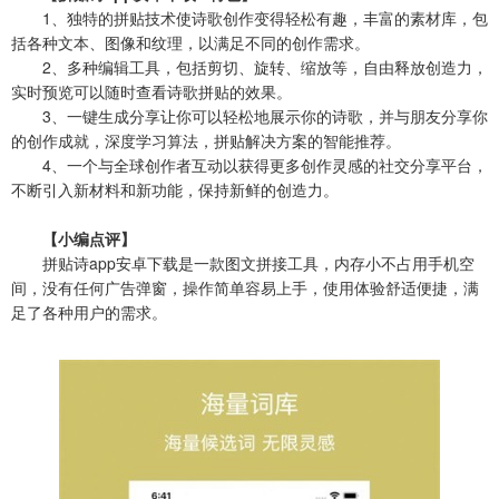
1、独特的拼贴技术使诗歌创作变得轻松有趣，丰富的素材库，包
括各种文本、图像和纹理，以满足不同的创作需求。
2、多种编辑工具，包括剪切、旋转、缩放等，自由释放创造力，
实时预览可以随时查看诗歌拼贴的效果。
3、一键生成分享让你可以轻松地展示你的诗歌，并与朋友分享你
的创作成就，深度学习算法，拼贴解决方案的智能推荐。
4、一个与全球创作者互动以获得更多创作灵感的社交分享平台，
不断引入新材料和新功能，保持新鲜的创造力。
【小编点评】
拼贴诗app安卓下载是一款图文拼接工具，内存小不占用手机空
间，没有任何广告弹窗，操作简单容易上手，使用体验舒适便捷，满
足了各种用户的需求。